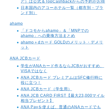
ど）は公式＆TopCashbackからの予約がお得
日本国内のアコーホテル一覧（都市別・ブラ
ンド別）
ahamo
「ドコモからahamo」＆「MNPでの
ahamo」への乗換方法まとめ
ahamo＋dカード GOLDのメリット・デメリ
ット
ANA JCBカード
学生がANAカード作るならJCBがおすすめ、
VISAではなく
ANA JCBカード プレミアムはSFC修行時に
役に立つ！
ANA JCBカード（学生用）
ANA JCB CARD FIRST【最大23,000マイル
相当プレゼント】
ANA Payを使えば、普通のANAカードでも