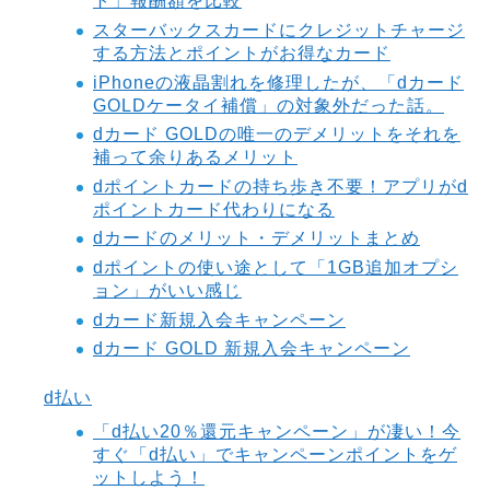
ト」報酬額を比較
スターバックスカードにクレジットチャージ
する方法とポイントがお得なカード
iPhoneの液晶割れを修理したが、「dカード
GOLDケータイ補償」の対象外だった話。
dカード GOLDの唯一のデメリットをそれを
補って余りあるメリット
dポイントカードの持ち歩き不要！アプリがd
ポイントカード代わりになる
dカードのメリット・デメリットまとめ
dポイントの使い途として「1GB追加オプシ
ョン」がいい感じ
dカード新規入会キャンペーン
dカード GOLD 新規入会キャンペーン
d払い
「d払い20％還元キャンペーン」が凄い！今
すぐ「d払い」でキャンペーンポイントをゲ
ットしよう！