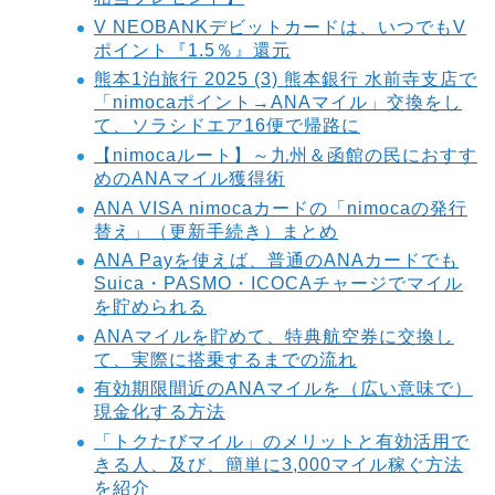
V NEOBANKデビットカードは、いつでもV
ポイント『1.5％』還元
熊本1泊旅行 2025 (3) 熊本銀行 水前寺支店で
「nimocaポイント→ANAマイル」交換をし
て、ソラシドエア16便で帰路に
【nimocaルート】～九州＆函館の民におすす
めのANAマイル獲得術
ANA VISA nimocaカードの「nimocaの発行
替え」（更新手続き）まとめ
ANA Payを使えば、普通のANAカードでも
Suica・PASMO・ICOCAチャージでマイル
を貯められる
ANAマイルを貯めて、特典航空券に交換し
て、実際に搭乗するまでの流れ
有効期限間近のANAマイルを（広い意味で）
現金化する方法
「トクたびマイル」のメリットと有効活用で
きる人、及び、簡単に3,000マイル稼ぐ方法
を紹介