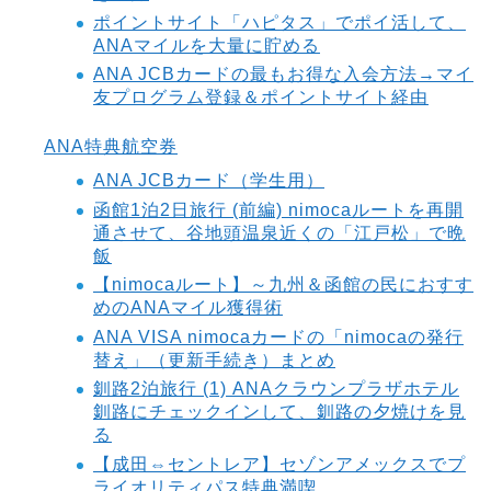
ポイントサイト「ハピタス」でポイ活して、
ANAマイルを大量に貯める
ANA JCBカードの最もお得な入会方法→マイ
友プログラム登録＆ポイントサイト経由
ANA特典航空券
ANA JCBカード（学生用）
函館1泊2日旅行 (前編) nimocaルートを再開
通させて、谷地頭温泉近くの「江戸松」で晩
飯
【nimocaルート】～九州＆函館の民におすす
めのANAマイル獲得術
ANA VISA nimocaカードの「nimocaの発行
替え」（更新手続き）まとめ
釧路2泊旅行 (1) ANAクラウンプラザホテル
釧路にチェックインして、釧路の夕焼けを見
る
【成田⇔セントレア】セゾンアメックスでプ
ライオリティパス特典満喫