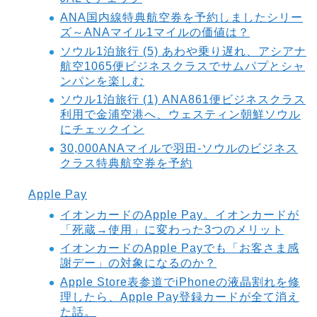
ANA国内線特典航空券を予約しましたシリー
ズ～ANAマイル1マイルの価値は？
ソウル1泊旅行 (5) あわや乗り遅れ、アシアナ
航空1065便ビジネスクラスでサムパプとシャ
ンパンを楽しむ
ソウル1泊旅行 (1) ANA861便ビジネスクラス
利用で金浦空港へ、ウェスティン朝鮮ソウル
にチェックイン
30,000ANAマイルで羽田-ソウルのビジネス
クラス特典航空券を予約
Apple Pay
イオンカードのApple Pay。イオンカードが
「死蔵→使用」に変わった3つのメリット
イオンカードのApple Payでも「お客さま感
謝デー」の対象になるのか？
Apple Store表参道でiPhoneの液晶割れを修
理したら、Apple Pay登録カードが全て消え
た話。