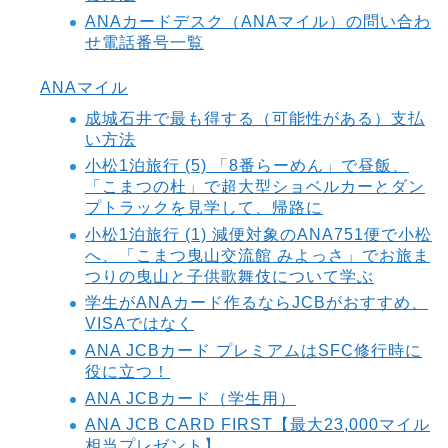
ANAカードデスク（ANAマイル）の問い合わ
せ電話番号一覧
ANAマイル
成城石井で最も得する（可能性がある）支払
い方法
小松1泊旅行 (5) 「8番らーめん」で昼飯、
「こまつの杜」で超大型ショベルカーとダン
プトラックを見学して、帰路に
小松1泊旅行 (1) 減便対象のANA751便で小松
へ、「こまつ曳山交流館 みよっさ」でお旅ま
つりの曳山と子供歌舞伎について学ぶ
学生がANAカード作るならJCBがおすすめ、
VISAではなく
ANA JCBカード プレミアムはSFC修行時に
役に立つ！
ANA JCBカード（学生用）
ANA JCB CARD FIRST【最大23,000マイル
相当プレゼント】