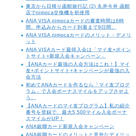
東京から日帰り函館旅行記 (2) 丸井今井 函館
店でnimoca交換機を初使用
ANA VISA nimocaカードの審査時間は6時
間。申込みからカード到着まで9日間。
ANA VISA nimocaカードのメリット・デメリ
ット
ANA VISAカード最得入会は「マイ友+ポイン
トサイト+新規入会キャンペーン」
【ANAカード最強の入会方法はこれ！】マイ
友+ポイントサイト+キャンペーンが最強の入
会方法
初めてANAカードを作るなら「マイ友プログ
ラム」で入会ボーナスマイルをアップさせよ
う。
【ANAカードのマイ友プログラム】私の紹介
番号を登録で、最大5,500マイル入会ボーナ
スマイルがUP！
ANA銀聯カード新規入会キャンペーン
ANA銀聯カードのメリットと意外なデメリッ