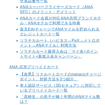
せ電話番号一覧
ANAスーパーフライヤーズカード（ANA
SFC）のメリット・デメリット
ANAカード会員がIHG ANA共同ブランドホテ
ル・ANAホテルで利用できる特典
楽天EdyチャージでANAマイルを貯められる
クレジットカード一覧
ソラチカルート（ハピタス→PeX→メトロポ
イント→ANAマイル）利用方法
ソラチカカード最得入会は「マイ友+ポイン
トサイト+新規入会キャンペーン」
ANA JCBプリペイドカード
【改悪】リクルートカードのnanacoチャージ
ポイント。対処方法を3つ紹介。
本人認証サービス（3Dセキュア）に対応して
いるプリペイドカード一覧
「高校生」の息子が稼ぐ年間のANAマイル数
は？