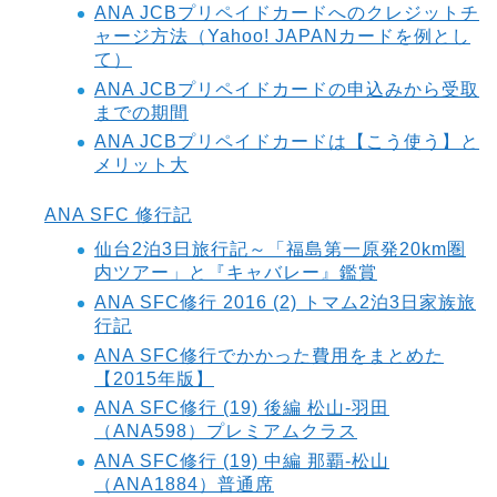
ANA JCBプリペイドカードへのクレジットチ
ャージ方法（Yahoo! JAPANカードを例とし
て）
ANA JCBプリペイドカードの申込みから受取
までの期間
ANA JCBプリペイドカードは【こう使う】と
メリット大
ANA SFC 修行記
仙台2泊3日旅行記～「福島第一原発20km圏
内ツアー」と『キャバレー』鑑賞
ANA SFC修行 2016 (2) トマム2泊3日家族旅
行記
ANA SFC修行でかかった費用をまとめた
【2015年版】
ANA SFC修行 (19) 後編 松山-羽田
（ANA598）プレミアムクラス
ANA SFC修行 (19) 中編 那覇-松山
（ANA1884）普通席