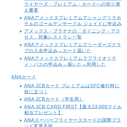
ライヤーズ・プレミアム・カードへの切り替
え審査
ANAアメックスプレミアムでシャングリラホ
テルのゴールデンサークル ジェイドに申込み
アメックス・プラチナの「ダイニング・アク
セス」対象レストラン一覧
ANAアメックスプレミアムでリーダーズクラ
ブの入会申込み→カード届いた
ANAアメックスプレミアムでプライオリテ
ィ・パスの申込み→届いた→利用した
ANAカード
ANA JCBカード プレミアムはSFC修行時に
役に立つ！
ANA JCBカード（学生用）
ANA JCB CARD FIRST【最大23,000マイル
相当プレゼント】
ANAスーパーフライヤーズカードの国際ブラ
ンド変更手順