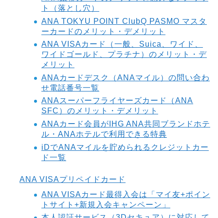
ト（落とし穴）
ANA TOKYU POINT ClubQ PASMO マスタ
ーカードのメリット・デメリット
ANA VISAカード（一般、Suica、ワイド、
ワイドゴールド、プラチナ）のメリット・デ
メリット
ANAカードデスク（ANAマイル）の問い合わ
せ電話番号一覧
ANAスーパーフライヤーズカード（ANA
SFC）のメリット・デメリット
ANAカード会員がIHG ANA共同ブランドホテ
ル・ANAホテルで利用できる特典
iDでANAマイルを貯められるクレジットカー
ド一覧
ANA VISAプリペイドカード
ANA VISAカード最得入会は「マイ友+ポイン
トサイト+新規入会キャンペーン」
本人認証サービス（3Dセキュア）に対応して