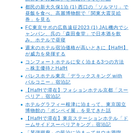
都民の新大久保1泊 (1) 西口の「ソルマリ」で
昼飯を食べ、高麗博物館で「関東大震災絵
巻」を見る
FC東京サポの広島遠征2023 (1) JAL機内でシ
ャンパン、呉の「森田食堂」で日本酒を飲
み、ホテルで昼寝
週末のホテル宿泊価格が高いときに【HafH】
が威力を発揮する
コンフォートホテルに安く泊まる3つの方法
～株主優待とHafH
パレスホテル東京「デラックスキング with
バルコニー」宿泊記
【HafHで滞在】フォションホテル京都「スー
ペリア」宿泊記
ホテルグラフィー根津に泊まって、東京国立
博物館の「ポンペイ展」を見てきた話
【HafHで滞在】東京ステーションホテル「ド
ームサイドスーペリアキング」宿泊記
「琴弾廻廊」の民泊に泊まってサウナ満喫、