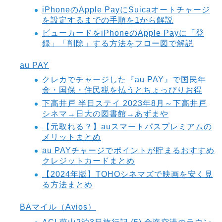
iPhoneのApple PayにSuicaオートチャージ
を設定するまでの手順を1から解説
ビューカードをiPhoneのApple Payに「登
録」「削除」する方法をフロー図で解説
au PAY
クレカでチャージした『au PAY』で国民年
金・国保・住民税を払うとちょっぴりお得
下高井戸 半日ステイ 2023年8月～下高井戸
シネマ→日大の図書館→あずまや
【元取れる？】auスマートパスプレミアムの
メリットまとめ
au PAYチャージでポイントが貯まるおすすめ
クレジットカードまとめ
【2024年版】TOHOシネマズで映画を安く見
る方法まとめ
BAマイル（Avios）