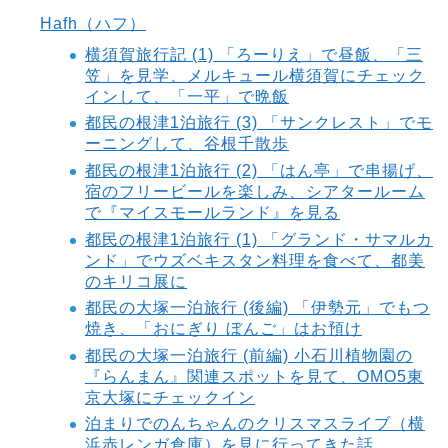
Hafh（ハフ）
横須賀旅行記 (1) 「ろーりえ」で昼飯、「三
笠」を見学、メルキュール横須賀にチェック
インして、「一平」で晩飯
都民の根津1泊旅行 (3) 「サンクレスト」でモ
ーニングして、谷根千散歩
都民の根津1泊旅行 (2) 「はん亭」で串揚げ、
宿のフリービールを楽しみ、シアタールーム
で『マイスモールランド』を見る
都民の根津1泊旅行 (1) 「グランド・サマルカ
ンド」でウズベキスタン料理を食べて、都美
のキリコ展に
都民の大塚一泊旅行 (後編) 「伊勢元」でもつ
焼き、「おにぎり ぼんご」はお預け
都民の大塚一泊旅行 (前編) 小石川植物園の
『らんまん』関連スポットを見て、OMO5東
京大塚にチェックイン
泊まりでのんちゃんのクリスマスライブ（横
浜赤レンガ倉庫）を見に行ってきた話