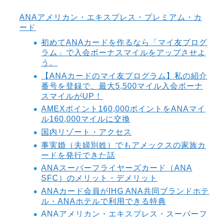
ANAアメリカン・エキスプレス・プレミアム・カ
ード
初めてANAカードを作るなら「マイ友プログ
ラム」で入会ボーナスマイルをアップさせよ
う。
【ANAカードのマイ友プログラム】私の紹介
番号を登録で、最大5,500マイル入会ボーナ
スマイルがUP！
AMEXポイント160,000ポイントをANAマイ
ル160,000マイルに交換
国内リゾート・アクセス
事実婚（夫婦別姓）でもアメックスの家族カ
ードを発行できた話
ANAスーパーフライヤーズカード（ANA
SFC）のメリット・デメリット
ANAカード会員がIHG ANA共同ブランドホテ
ル・ANAホテルで利用できる特典
ANAアメリカン・エキスプレス・スーパーフ