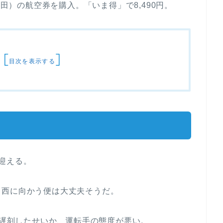
羽田）の航空券を購入。「いま得」で8,490円。
[
]
目次を表示する
迎える。
、西に向かう便は大丈夫そうだ。
分遅刻したせいか、運転手の態度が悪い。