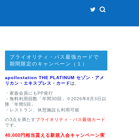
プライオリティ・パス最強カードで
期間限定のキャンペーン（１）
apollostation THE PLATINUM セゾン・アメ
リカン・エキスプレス・カード
は、
・家族会員にもPP発行
・無料利用回数「年間30回」※2026年8月3日以
降「年間5回」
・レストラン、休憩施設も利用可能
の3点を満たす
プライオリティ・パス最強カード
です。
40,000円相当貰える新規入会キャンペーン実