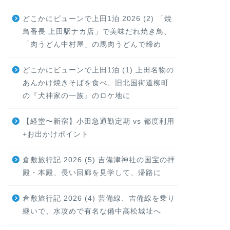
どこかにビューンで上田1泊 2026 (2) 「焼
鳥番長 上田駅ナカ店」で美味だれ焼き鳥、
「肉うどん中村屋」の馬肉うどんで締め
どこかにビューンで上田1泊 (1) 上田名物の
あんかけ焼きそばを食べ、旧北国街道柳町
の『犬神家の一族』のロケ地に
【経堂〜新宿】小田急通勤定期 vs 都度利用
+お出かけポイント
倉敷旅行記 2026 (5) 吉備津神社の国宝の拝
殿・本殿、長い回廊を見学して、帰路に
倉敷旅行記 2026 (4) 芸備線、吉備線を乗り
継いで、水攻めで有名な備中高松城址へ