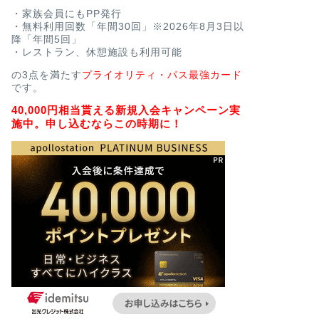
・家族会員にもPP発行
・無料利用回数「年間30回」※2026年8月3日以
降「年間5回」
・レストラン、休憩施設も利用可能
の3点を満たす
プライオリティ・パス最強カード
です。
40,000円相当貰える新規入会キャンペーン実
施中。申し込むならこの時期に！