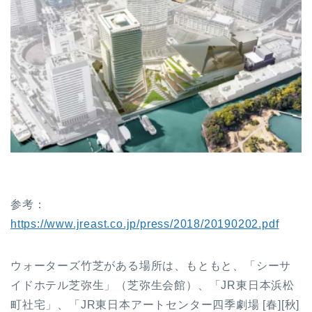
参考：
https://www.jreast.co.jp/press/2018/20190202.pdf
ウォーターズ竹芝がある場所は、もともと、「シーサ
イドホテル芝弥生」（芝弥生会館）、「JR東日本浜松
町社宅」、「JR東日本アートセンター四季劇場 [春][秋]