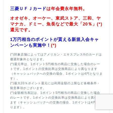
三菱ＵＦＪカード
は年会費永年無料。
オオゼキ、オーケー、東武ストア、三和、ヤ
マナカ、ドミー、魚長などで最大「20％」(*)
還元です。
1万円相当のポイントが貰える新規入会キャ
ンペーンも実施中！
(*)
(*)対象店舗によってはアメリカン・エキスプレス®のカードは
優遇対象外となります。
(*)還元率は、1ポイント5円相当の商品に交換した場合のレー
トです。1ポイントの交換比率は交換商品により異なります
（キャッシュバックへの交換の場合、1ポイントは4円となりま
す）。
(*)最大20％ポイント還元には利用金額の上限など各種条件・
留意事項がございます。
(*)金額相当表記は、1ポイント5円相当の商品に交換した場合
のレートです。1ポイントの交換比率は交換商品により異なり
ます（キャッシュバックへの交換の場合、1ポイントは4円とな
ります）。