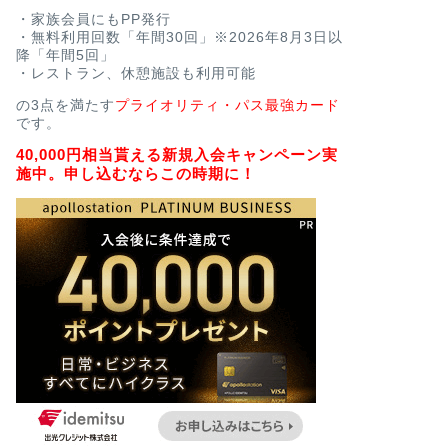
・家族会員にもPP発行
・無料利用回数「年間30回」※2026年8月3日以
降「年間5回」
・レストラン、休憩施設も利用可能
の3点を満たす
プライオリティ・パス最強カード
です。
40,000円相当貰える新規入会キャンペーン実
施中。申し込むならこの時期に！