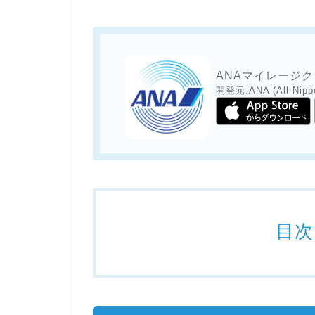
ANAマイレージ
開発元:
ANA (All Nipp
目次