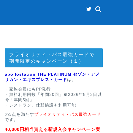
プライオリティ・パス最強カードで
期間限定のキャンペーン（１）
apollostation THE PLATINUM セゾン・アメ
リカン・エキスプレス・カード
は、
・家族会員にもPP発行
・無料利用回数「年間30回」※2026年8月3日以
降「年間5回」
・レストラン、休憩施設も利用可能
の3点を満たす
プライオリティ・パス最強カード
です。
40,000円相当貰える新規入会キャンペーン実