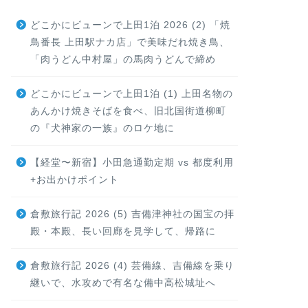
どこかにビューンで上田1泊 2026 (2) 「焼
鳥番長 上田駅ナカ店」で美味だれ焼き鳥、
「肉うどん中村屋」の馬肉うどんで締め
どこかにビューンで上田1泊 (1) 上田名物の
あんかけ焼きそばを食べ、旧北国街道柳町
の『犬神家の一族』のロケ地に
【経堂〜新宿】小田急通勤定期 vs 都度利用
+お出かけポイント
倉敷旅行記 2026 (5) 吉備津神社の国宝の拝
殿・本殿、長い回廊を見学して、帰路に
倉敷旅行記 2026 (4) 芸備線、吉備線を乗り
継いで、水攻めで有名な備中高松城址へ