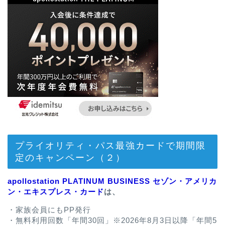
プライオリティ・パス最強カードで期間限
定のキャンペーン（２）
apollostation PLATINUM BUSINESS セゾン・アメリカ
ン・エキスプレス・カード
は、
・家族会員にもPP発行
・無料利用回数「年間30回」※2026年8月3日以降「年間5