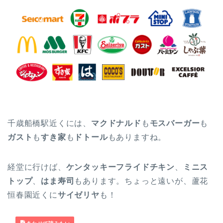
千歳船橋駅近くには、
マクドナルド
も
モスバーガー
も
ガスト
も
すき家
も
ドトール
もありますね。
経堂に行けば、
ケンタッキーフライドチキン
、
ミニス
トップ
、
はま寿司
もあります。ちょっと遠いが、蘆花
恒春園近くに
サイゼリヤ
も！