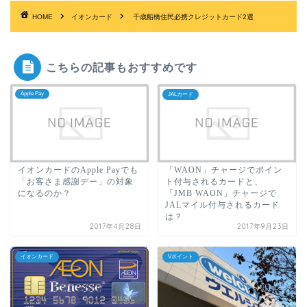
HOME
イオンカード
千歳船橋住民必携クレジットカード2選
こちらの記事もおすすめです
Apple Pay
JALカード
イオンカードのApple Payでも
「WAON」チャージでポイン
「お客さま感謝デー」の対象
ト付与されるカードと、
になるのか？
「JMB WAON」チャージで
JALマイル付与されるカード
は？
2017年4月28日
2017年9月23日
イオンカード
Vポイント