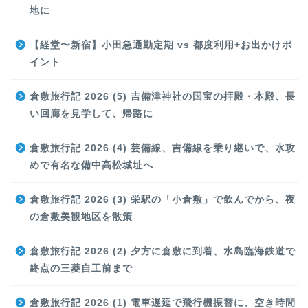
地に
【経堂〜新宿】小田急通勤定期 vs 都度利用+お出かけポ
イント
倉敷旅行記 2026 (5) 吉備津神社の国宝の拝殿・本殿、長
い回廊を見学して、帰路に
倉敷旅行記 2026 (4) 芸備線、吉備線を乗り継いで、水攻
めで有名な備中高松城址へ
倉敷旅行記 2026 (3) 栄駅の「小倉敷」で飲んでから、夜
の倉敷美観地区を散策
倉敷旅行記 2026 (2) 夕方に倉敷に到着、水島臨海鉄道で
終点の三菱自工前まで
倉敷旅行記 2026 (1) 電車遅延で飛行機振替に、空き時間