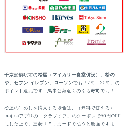
千歳船橋駅前の
松屋（マイカリー食堂併設）
、
松の
や
、
セブン-イレブン
、
ローソン
でも「7％～20％」の
ポイント還元です。馬事公苑近くの
くら寿司
でも！
松屋の牛めしを購入する場合は、（無料で使える）
majicaアプリの「クラブオフ」のクーポンで50円OFF
にした上で、三菱ＵＦＪカードで払うと最強ですよ。