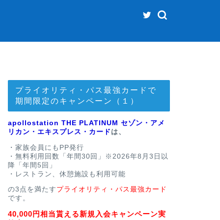
プライオリティ・パス最強カードで
期間限定のキャンペーン（１）
apollostation THE PLATINUM セゾン・アメ
リカン・エキスプレス・カード
は、
・家族会員にもPP発行
・無料利用回数「年間30回」※2026年8月3日以
降「年間5回」
・レストラン、休憩施設も利用可能
の3点を満たす
プライオリティ・パス最強カード
です。
40,000円相当貰える新規入会キャンペーン実