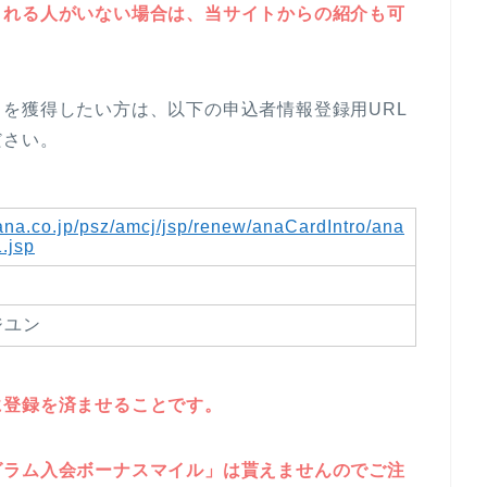
くれる人がいない場合は、当サイトからの紹介も可
を獲得したい方は、以下の申込者情報登録用URL
ださい。
.ana.co.jp/psz/amcj/jsp/renew/anaCardIntro/ana
.jsp
ジユン
に登録を済ませることです。
グラム入会ボーナスマイル」は貰えませんのでご注