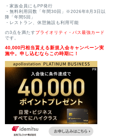
・家族会員にもPP発行
・無料利用回数「年間30回」※2026年8月3日以
降「年間5回」
・レストラン、休憩施設も利用可能
の3点を満たす
プライオリティ・パス最強カード
です。
40,000円相当貰える新規入会キャンペーン実
施中。申し込むならこの時期に！