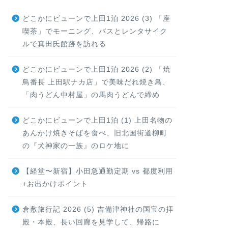
どこかにビューンで上田1泊 2026 (3) 「座
喫茶」でモーニング、バスとレンタサイク
ルで真田氏館跡を訪れる
どこかにビューンで上田1泊 2026 (2) 「焼
鳥番長 上田駅ナカ店」で美味だれ焼き鳥、
「肉うどん中村屋」の馬肉うどんで締め
どこかにビューンで上田1泊 (1) 上田名物の
あんかけ焼きそばを食べ、旧北国街道柳町
の『犬神家の一族』のロケ地に
【経堂〜新宿】小田急通勤定期 vs 都度利用
+お出かけポイント
倉敷旅行記 2026 (5) 吉備津神社の国宝の拝
殿・本殿、長い回廊を見学して、帰路に