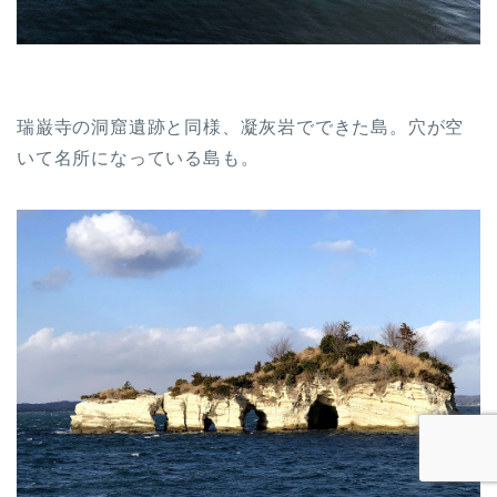
瑞巌寺の洞窟遺跡と同様、凝灰岩でできた島。穴が空
いて名所になっている島も。