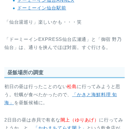
ドーミーイン仙台ANNEX
ドーミーイン仙台駅前
「仙台湯巡り」楽しいかも・・・笑
「ドーミーインEXPRESS仙台広瀬通」と「御宿 野乃
仙台」は、通りを挟んでほぼ対面。すぐ行ける。
昼飯場所の調査
初日の昼は行ったことのない
松島
に行ってみようと思
う。牡蠣が食べたかったので、
「かきと海鮮料理 旬
海」
を昼飯候補に。
2日目の昼は赤貝で有名な
閖上（ゆりあげ）
に行ってみ
ようか、と。
「かわまちてらす閖上」
という飲食店が