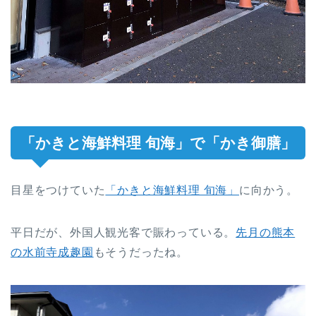
「かきと海鮮料理 旬海」で「かき御膳」
目星をつけていた
「かきと海鮮料理 旬海」
に向かう。
平日だが、外国人観光客で賑わっている。
先月の熊本
の水前寺成趣園
もそうだったね。