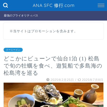
ANA SFC 修行.com
最強のプライオリティパス
※当サイトはプロモーションを含みます。
ドーミーイン
どこかにビューンで仙台1泊 (1) 松島
で旬の牡蠣を食べ、遊覧船で多島海の
松島湾を巡る
2025年2月25日
/
2025年7月8日