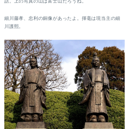
話。上の写真の山は富士山だろうね。
細川藤孝、忠利の銅像があったよ。揮毫は現当主の細
川護熙。