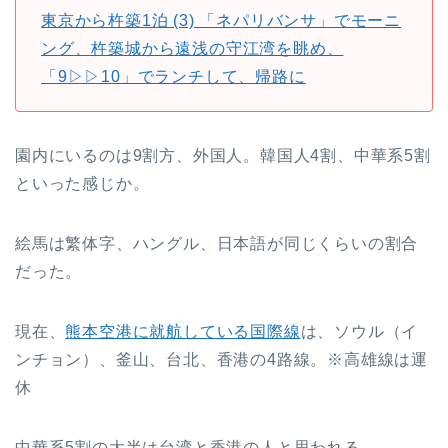
東京から杵築1泊 (3) 「ネパリバンサ」でモーニ
ング、杵築城から遠浅の守江湾を眺め、
「9▷▷10」でランチして、帰路に
園内にいるのは9割方、外国人。韓国人4割、中華系5割
といった感じか。
絵馬は繁体字、ハングル、日本語が同じくらいの割合
だった。
現在、
熊本空港に就航している国際線
は、ソウル（イ
ンチョン）、釜山、台北、香港の4路線。※高雄線は運
休
中華系5割の大半は台湾と香港の人と思われる。