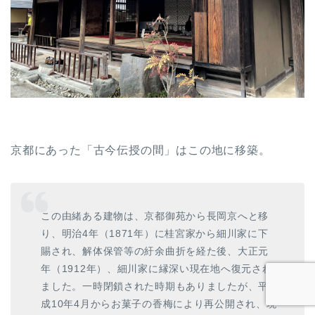
京都にあった「古今伝授の間」はこの地に移築。
この由緒ある建物は、京都御苑から長岡京へと移
り、明治4年（1871年）に桂宮家から細川家に下
賜され、解体保管等の紆余曲折を経た後、大正元
年（1912年）、細川家に縁深い現在地へ復元され
ました。一時閉鎖された時期もありましたが、平
成10年4月からお菓子の香梅により再公開され、現