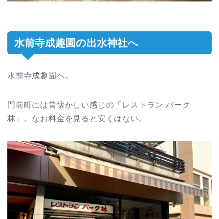
水前寺成趣園の出水神社へ
水前寺成趣園へ。
門前町には昔懐かしい感じの「レストラン パーク
林」。なお料金を見ると安くはない。