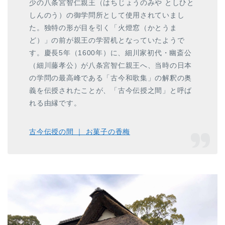
少の八条宮智仁親王（はちじょうのみや としひと
しんのう）の御学問所として使用されていまし
た。独特の形が目を引く「火燈窓（かとうま
ど）」の前が親王の学習机となっていたようで
す。慶長5年（1600年）に、細川家初代・幽斎公
（細川藤孝公）が八条宮智仁親王へ、当時の日本
の学問の最高峰である「古今和歌集」の解釈の奥
義を伝授されたことが、「古今伝授之間」と呼ば
れる由縁です。
古今伝授の間 ｜ お菓子の香梅