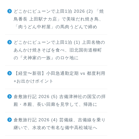
どこかにビューンで上田1泊 2026 (2) 「焼
鳥番長 上田駅ナカ店」で美味だれ焼き鳥、
「肉うどん中村屋」の馬肉うどんで締め
どこかにビューンで上田1泊 (1) 上田名物の
あんかけ焼きそばを食べ、旧北国街道柳町
の『犬神家の一族』のロケ地に
【経堂〜新宿】小田急通勤定期 vs 都度利用
+お出かけポイント
倉敷旅行記 2026 (5) 吉備津神社の国宝の拝
殿・本殿、長い回廊を見学して、帰路に
倉敷旅行記 2026 (4) 芸備線、吉備線を乗り
継いで、水攻めで有名な備中高松城址へ