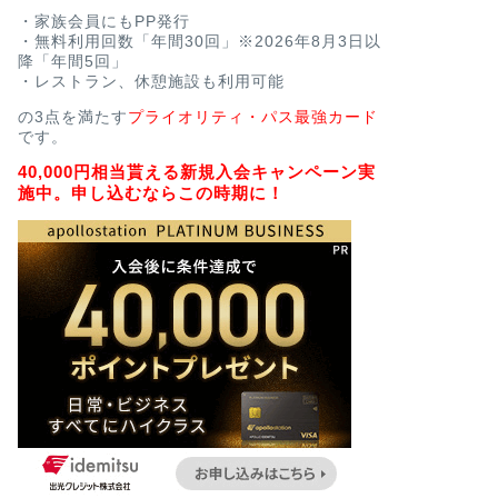
・家族会員にもPP発行
・無料利用回数「年間30回」※2026年8月3日以
降「年間5回」
・レストラン、休憩施設も利用可能
の3点を満たす
プライオリティ・パス最強カード
です。
40,000円相当貰える新規入会キャンペーン実
施中。申し込むならこの時期に！