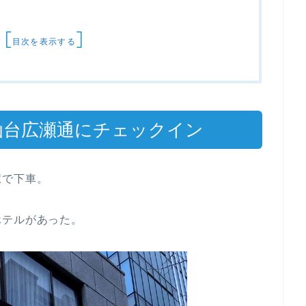
[
]
目次を表示する
S仙台広瀬通にチェックイン
駅で下車。
ホテルがあった。