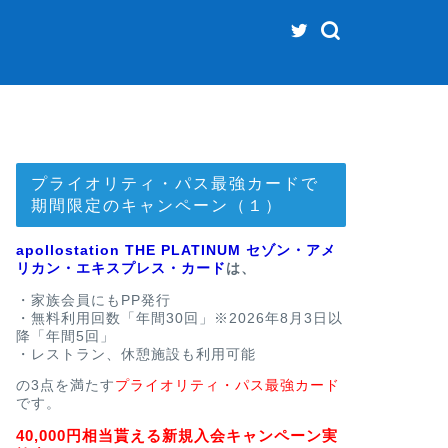
プライオリティ・パス最強カードで
期間限定のキャンペーン（１）
apollostation THE PLATINUM セゾン・アメ
リカン・エキスプレス・カード
は、
・家族会員にもPP発行
・無料利用回数「年間30回」※2026年8月3日以
降「年間5回」
・レストラン、休憩施設も利用可能
の3点を満たす
プライオリティ・パス最強カード
です。
40,000円相当貰える新規入会キャンペーン実