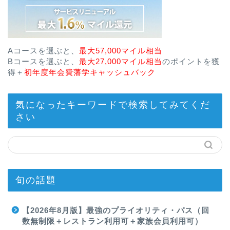
Aコースを選ぶと、
最大57,000マイル相当
Bコースを選ぶと、
最大27,000マイル相当
のポイントを獲
得＋
初年度年会費藩学キャッシュバック
気になったキーワードで検索してみてくだ
さい
旬の話題
【2026年8月版】最強のプライオリティ・パス（回
数無制限＋レストラン利用可＋家族会員利用可）