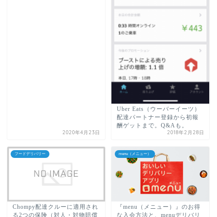
Uber Eats（ウーバーイーツ）
配達パートナー登録から初報
酬ゲットまで。Q&Aも。
2020年4月23日
2018年2月28日
フードデリバリー
menu（メニュー）
Chompy配達クルーに適用され
『menu（メニュー）』のお得
る2つの保険（対人・対物賠償
な入会方法と、menuデリバリ