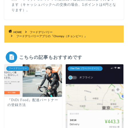
ます（キャッシュバックへの交換の場合、1ポイントは4円とな
ります）。
HOME
フードデリバリー
フードデリバリーアプリの『Chompy（チョンピー）』
こちらの記事もおすすめです
フードデリバリー
Uber Eats（ウーバーイーツ）
『DiDi Food』配達パートナー
の登録方法