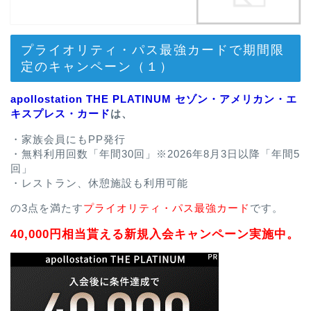
プライオリティ・パス最強カードで期間限
定のキャンペーン（１）
apollostation THE PLATINUM セゾン・アメリカン・エ
キスプレス・カード
は、
・家族会員にもPP発行
・無料利用回数「年間30回」※2026年8月3日以降「年間5
回」
・レストラン、休憩施設も利用可能
の3点を満たす
プライオリティ・パス最強カード
です。
40,000円相当貰える新規入会キャンペーン実施中。