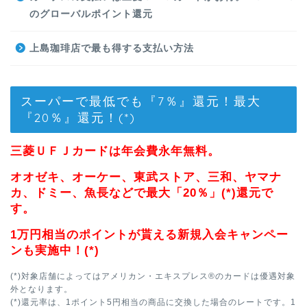
のグローバルポイント還元
上島珈琲店で最も得する支払い方法
スーパーで最低でも『7％』還元！最大
『20％』還元！(*)
三菱ＵＦＪカードは年会費永年無料。
オオゼキ、オーケー、東武ストア、三和、ヤマナ
カ、ドミー、魚長などで最大「20％」(*)還元で
す。
1万円相当のポイントが貰える新規入会キャンペー
ンも実施中！(*)
(*)対象店舗によってはアメリカン・エキスプレス®のカードは優遇対象
外となります。
(*)還元率は、1ポイント5円相当の商品に交換した場合のレートです。1