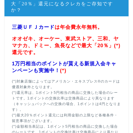
大「20％」還元になるクレカをご存知です
か？
三菱ＵＦＪカード
は年会費永年無料。
オオゼキ、オーケー、東武ストア、三和、ヤ
マナカ、ドミー、魚長などで最大「20％」(*)
還元です。
1万円相当のポイントが貰える新規入会キャ
ンペーンも実施中！
(*)
(*)対象店舗によってはアメリカン・エキスプレス®のカードは
優遇対象外となります。
(*)還元率は、1ポイント5円相当の商品に交換した場合のレー
トです。1ポイントの交換比率は交換商品により異なります
（キャッシュバックへの交換の場合、1ポイントは4円となりま
す）。
(*)最大20％ポイント還元には利用金額の上限など各種条件・
留意事項がございます。
(*)金額相当表記は、1ポイント5円相当の商品に交換した場合
のレートです。1ポイントの交換比率は交換商品により異なり