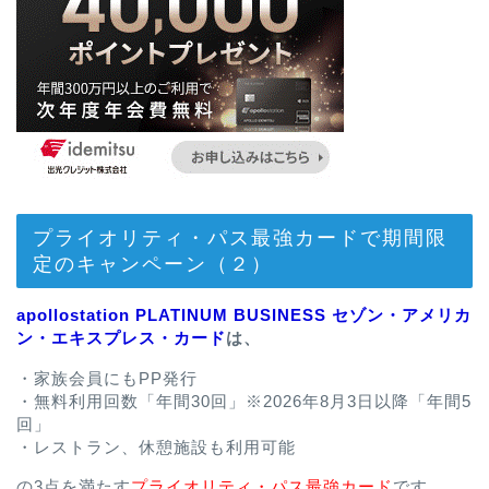
プライオリティ・パス最強カードで期間限
定のキャンペーン（２）
apollostation PLATINUM BUSINESS セゾン・アメリカ
ン・エキスプレス・カード
は、
・家族会員にもPP発行
・無料利用回数「年間30回」※2026年8月3日以降「年間5
回」
・レストラン、休憩施設も利用可能
の3点を満たす
プライオリティ・パス最強カード
です。