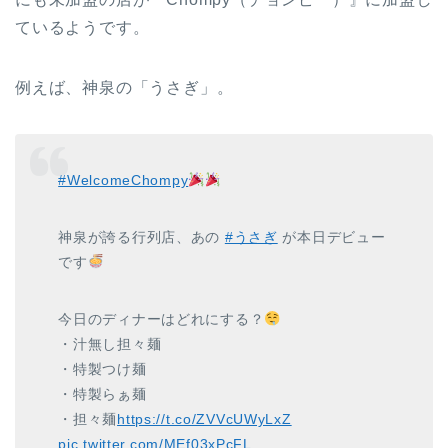
ているようです。
例えば、神泉の「うさぎ」。
#WelcomeChompy
神泉が誇る行列店、あの
#うさぎ
が本日デビュー
です
今日のディナーはどれにする？
・汁無し担々麺
・特製つけ麺
・特製らぁ麺
・担々麺
https://t.co/ZVVcUWyLxZ
pic.twitter.com/MEf03xPcFL