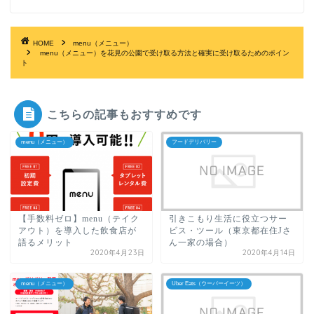
HOME
menu（メニュー）
menu（メニュー）を花見の公園で受け取る方法と確実に受け取るためのポイン
ト
こちらの記事もおすすめです
menu（メニュー）
フードデリバリー
【手数料ゼロ】menu（テイク
引きこもり生活に役立つサー
アウト）を導入した飲食店が
ビス・ツール（東京都在住Jさ
語るメリット
ん一家の場合）
2020年4月23日
2020年4月14日
menu（メニュー）
Uber Eats（ウーバーイーツ）