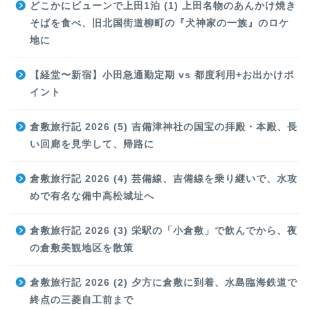
どこかにビューンで上田1泊 (1) 上田名物のあんかけ焼き
そばを食べ、旧北国街道柳町の『犬神家の一族』のロケ
地に
【経堂〜新宿】小田急通勤定期 vs 都度利用+お出かけポ
イント
倉敷旅行記 2026 (5) 吉備津神社の国宝の拝殿・本殿、長
い回廊を見学して、帰路に
倉敷旅行記 2026 (4) 芸備線、吉備線を乗り継いで、水攻
めで有名な備中高松城址へ
倉敷旅行記 2026 (3) 栄駅の「小倉敷」で飲んでから、夜
の倉敷美観地区を散策
倉敷旅行記 2026 (2) 夕方に倉敷に到着、水島臨海鉄道で
終点の三菱自工前まで