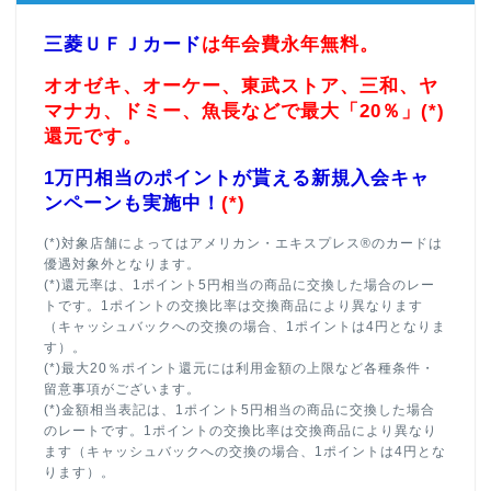
三菱ＵＦＪカード
は年会費永年無料。
オオゼキ、オーケー、東武ストア、三和、ヤ
マナカ、ドミー、魚長などで最大「20％」(*)
還元です。
1万円相当のポイントが貰える新規入会キャ
ンペーンも実施中！
(*)
(*)対象店舗によってはアメリカン・エキスプレス®のカードは
優遇対象外となります。
(*)還元率は、1ポイント5円相当の商品に交換した場合のレー
トです。1ポイントの交換比率は交換商品により異なります
（キャッシュバックへの交換の場合、1ポイントは4円となりま
す）。
(*)最大20％ポイント還元には利用金額の上限など各種条件・
留意事項がございます。
(*)金額相当表記は、1ポイント5円相当の商品に交換した場合
のレートです。1ポイントの交換比率は交換商品により異なり
ます（キャッシュバックへの交換の場合、1ポイントは4円とな
ります）。