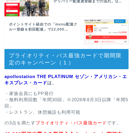
デリバリー配達員登録までの流れ。Q...
ポイントサイト経由での「menu配達ク
ルー登録＆初回配達」で22,000...
プライオリティ・パス最強カードで期間限
定のキャンペーン（１）
apollostation THE PLATINUM セゾン・アメリカン・エ
キスプレス・カード
は、
・家族会員にもPP発行
・無料利用回数「年間30回」※2026年8月3日以降「年間5
回」
・レストラン、休憩施設も利用可能
の3点を満たす
プライオリティ・パス最強カード
です。