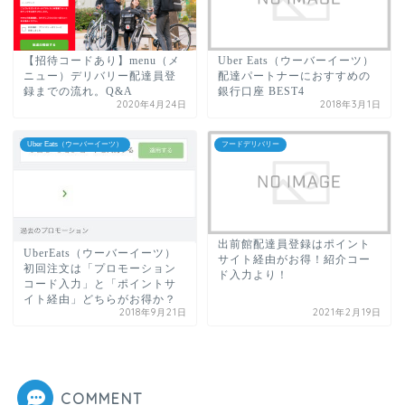
【招待コードあり】menu（メ
Uber Eats（ウーバーイーツ）
ニュー）デリバリー配達員登
配達パートナーにおすすめの
録までの流れ。Q&A
銀行口座 BEST4
2020年4月24日
2018年3月1日
Uber Eats（ウーバーイーツ）
フードデリバリー
出前館配達員登録はポイント
UberEats（ウーバーイーツ）
サイト経由がお得！紹介コー
初回注文は「プロモーション
ド入力より！
コード入力」と「ポイントサ
イト経由」どちらがお得か？
2018年9月21日
2021年2月19日
COMMENT