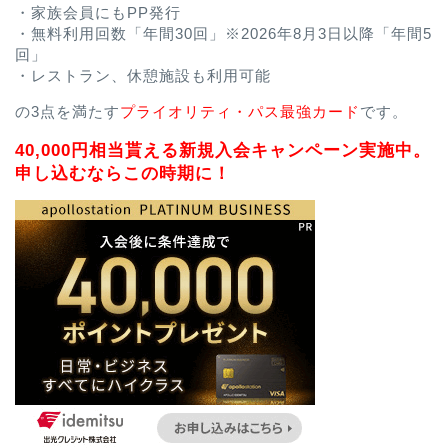
・家族会員にもPP発行
・無料利用回数「年間30回」※2026年8月3日以降「年間5
回」
・レストラン、休憩施設も利用可能
の3点を満たす
プライオリティ・パス最強カード
です。
40,000円相当貰える新規入会キャンペーン実施中。
申し込むならこの時期に！