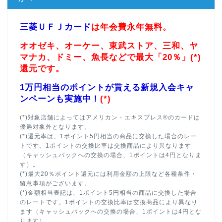
三菱ＵＦＪカード
は年会費永年無料。
オオゼキ、オーケー、東武ストア、三和、ヤ
マナカ、ドミー、魚長などで最大「20％」(*)
還元です。
1万円相当のポイントが貰える新規入会キャ
ンペーンも実施中！
(*)
(*)対象店舗によってはアメリカン・エキスプレス®のカードは
優遇対象外となります。
(*)還元率は、1ポイント5円相当の商品に交換した場合のレー
トです。1ポイントの交換比率は交換商品により異なります
（キャッシュバックへの交換の場合、1ポイントは4円となりま
す）。
(*)最大20％ポイント還元には利用金額の上限など各種条件・
留意事項がございます。
(*)金額相当表記は、1ポイント5円相当の商品に交換した場合
のレートです。1ポイントの交換比率は交換商品により異なり
ます（キャッシュバックへの交換の場合、1ポイントは4円とな
ります）。