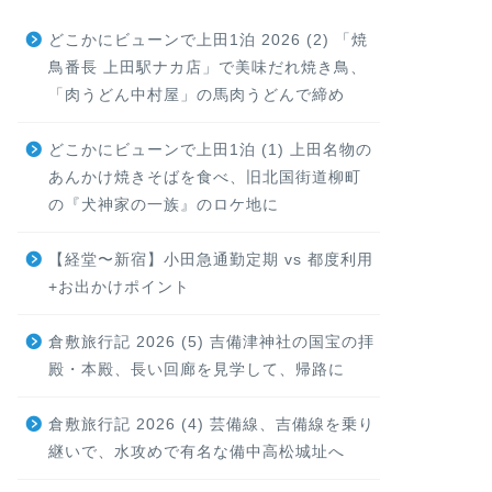
どこかにビューンで上田1泊 2026 (2) 「焼
鳥番長 上田駅ナカ店」で美味だれ焼き鳥、
「肉うどん中村屋」の馬肉うどんで締め
どこかにビューンで上田1泊 (1) 上田名物の
あんかけ焼きそばを食べ、旧北国街道柳町
の『犬神家の一族』のロケ地に
【経堂〜新宿】小田急通勤定期 vs 都度利用
+お出かけポイント
倉敷旅行記 2026 (5) 吉備津神社の国宝の拝
殿・本殿、長い回廊を見学して、帰路に
倉敷旅行記 2026 (4) 芸備線、吉備線を乗り
継いで、水攻めで有名な備中高松城址へ