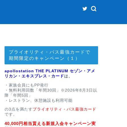
プライオリティ・パス最強カードで
期間限定のキャンペーン（１）
apollostation THE PLATINUM セゾン・アメ
リカン・エキスプレス・カード
は、
・家族会員にもPP発行
・無料利用回数「年間30回」※2026年8月3日以
降「年間5回」
・レストラン、休憩施設も利用可能
の3点を満たす
プライオリティ・パス最強カード
です。
40,000円相当貰える新規入会キャンペーン実