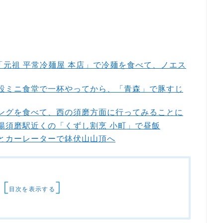
。
、「元祖 平常冷麺屋 本店」で冷麺を食べて、ノエス
、併設ミニ食堂で一杯やってから、「青森」で豚すじ
ーニングを食べて、西の須磨方面に行ってみることに
山陽須磨駅近くの「くずし割烹 小町」で昼飯
イとカーレーターで鉢伏山山頂へ
[
]
目次を表示する