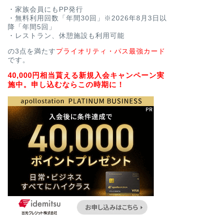
・家族会員にもPP発行
・無料利用回数「年間30回」※2026年8月3日以
降「年間5回」
・レストラン、休憩施設も利用可能
の3点を満たす
プライオリティ・パス最強カード
です。
40,000円相当貰える新規入会キャンペーン実
施中。申し込むならこの時期に！