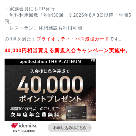
・家族会員にもPP発行
・無料利用回数「年間30回」※2026年8月3日以降「年間5
回」
・レストラン、休憩施設も利用可能
の3点を満たす
プライオリティ・パス最強カード
です。
40,000円相当貰える新規入会キャンペーン実施中。