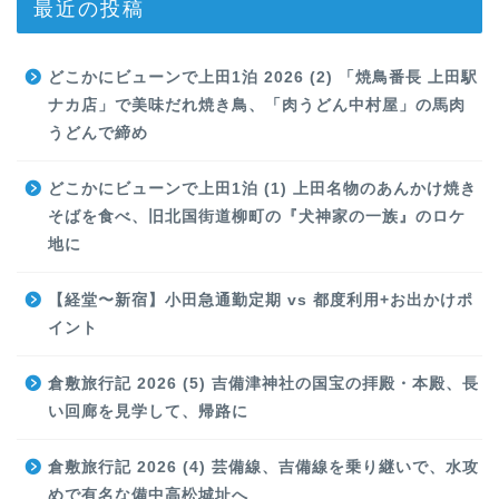
最近の投稿
どこかにビューンで上田1泊 2026 (2) 「焼鳥番長 上田駅
ナカ店」で美味だれ焼き鳥、「肉うどん中村屋」の馬肉
うどんで締め
どこかにビューンで上田1泊 (1) 上田名物のあんかけ焼き
そばを食べ、旧北国街道柳町の『犬神家の一族』のロケ
地に
【経堂〜新宿】小田急通勤定期 vs 都度利用+お出かけポ
イント
倉敷旅行記 2026 (5) 吉備津神社の国宝の拝殿・本殿、長
い回廊を見学して、帰路に
倉敷旅行記 2026 (4) 芸備線、吉備線を乗り継いで、水攻
めで有名な備中高松城址へ