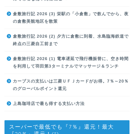
倉敷旅行記 2026 (3) 栄駅の「小倉敷」で飲んでから、夜
の倉敷美観地区を散策
倉敷旅行記 2026 (2) 夕方に倉敷に到着、水島臨海鉄道で
終点の三菱自工前まで
倉敷旅行記 2026 (1) 電車遅延で飛行機振替に、空き時間
を利用して羽田第3ターミナルでマッサージ＆ランチ
カーブスの支払いは三菱ＵＦＪカードがお得。7％～20％
のグローバルポイント還元
上島珈琲店で最も得する支払い方法
スーパーで最低でも『7％』還元！最大
『20％』還元！(*)