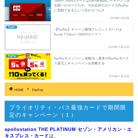
Yahoo! JAPANカードはPayPay残高にチャージでき
る唯一のカードだが、それ以外のカードもPayPay
に登録できるという分かりづらさ
2018年12月9日
Kyash
【PayPay】チャージ最強クレジットカードは
Kyash？Yahoo! JAPANカード？
2018年11月24日
PayPay
PayPayキャンペーン攻略法～基本のPayPayボーナ
ス還元とキャンペーンを攻略する
2018年11月23日
HOME
PayPay
プライオリティ・パス最強カードで期間限
定のキャンペーン（１）
apollostation THE PLATINUM セゾン・アメリカン・エ
キスプレス・カード
は、