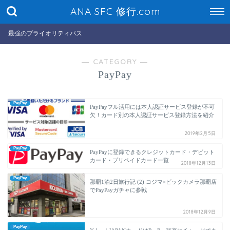
ANA SFC 修行.com
最強のプライオリティパス
― CATEGORY ―
PayPay
PayPay
PayPayフル活用には本人認証サービス登録が不可
欠！カード別の本人認証サービス登録方法を紹介
2019年2月5日
PayPay
PayPayに登録できるクレジットカード・デビット
カード・プリペイドカード一覧
2018年12月13日
PayPay
那覇1泊2日旅行記 (2) コジマ×ビックカメラ那覇店
でPayPayガチャに参戦
2018年12月9日
PayPay