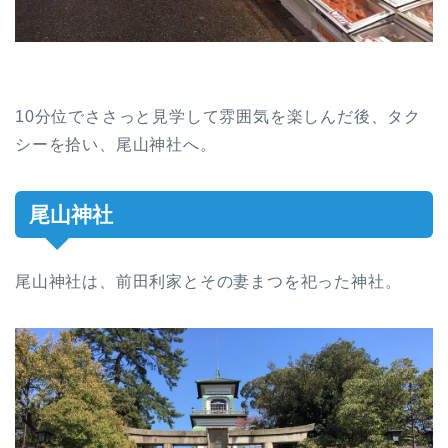
10分位でささっと見学して雰囲気を楽しんだ後、タク
シーを拾い、尾山神社へ。
尾山神社
尾山神社は、前田利家とその妻まつを祀った神社。