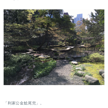
「利家公金鯰尾兜」。