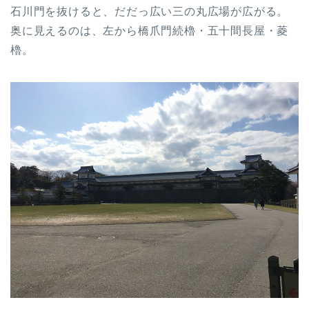
石川門を抜けると、だだっ広い三の丸広場が広がる。
奥に見えるのは、左から橋爪門続櫓・五十間長屋・菱
櫓。