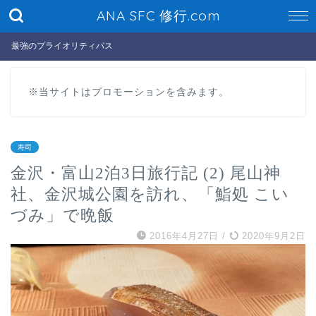
ANA SFC 修行.com
最強のプライオリティパス
※当サイトはプロモーションを含みます。
寿司
金沢・富山2泊3日旅行記 (2) 尾山神
社、金沢城公園を訪れ、「鮨処 こい
づみ」で晩飯
2016年4月27日
/
2020年9月2日