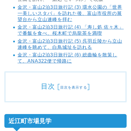
金沢・富山2泊3日旅行記 (3) 環水公園の「世界
一美しいスタバ」を訪れた後、富山市役所の展
望台から立山連峰を拝む
金沢・富山2泊3日旅行記 (4) 「寿し処 佐々木」
で番飯を食べ、桜木町で烏龍茶を満喫
金沢・富山2泊3日旅行記 (5) 呉羽丘陵から立山
連峰を眺めて、白鳥城址を訪れる
金沢・富山2泊3日旅行記 (6) 総曲輪を散策し
て、ANA322便で帰路に
目次
[
]
目次を表示する
近江町市場見学