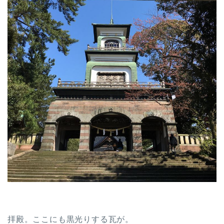
拝殿。ここにも黒光りする瓦が。