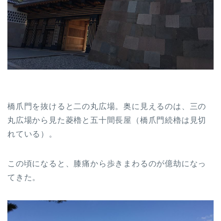
橋爪門を抜けると二の丸広場。奥に見えるのは、三の
丸広場から見た菱櫓と五十間長屋（橋爪門続櫓は見切
れている）。
この頃になると、膝痛から歩きまわるのが億劫になっ
てきた。