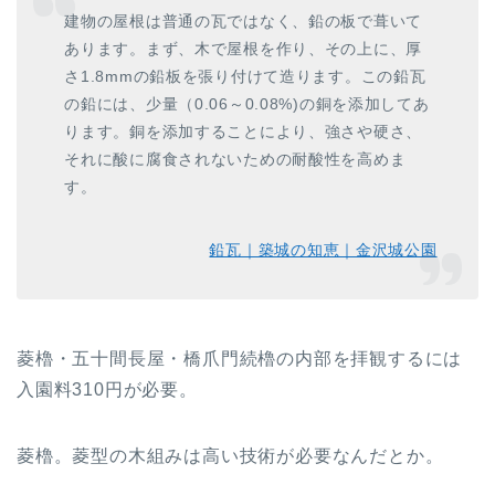
建物の屋根は普通の瓦ではなく、鉛の板で葺いて
あります。まず、木で屋根を作り、その上に、厚
さ1.8mmの鉛板を張り付けて造ります。この鉛瓦
の鉛には、少量（0.06～0.08%)の銅を添加してあ
ります。銅を添加することにより、強さや硬さ、
それに酸に腐食されないための耐酸性を高めま
す。
鉛瓦｜築城の知恵｜金沢城公園
菱櫓・五十間長屋・橋爪門続櫓の内部を拝観するには
入園料310円が必要。
菱櫓。菱型の木組みは高い技術が必要なんだとか。