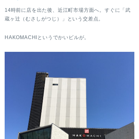
14時前に店を出た後、近江町市場方面へ。すぐに「武
蔵ヶ辻（むさしがつじ）」という交差点。
HAKOMACHIというでかいビルが。