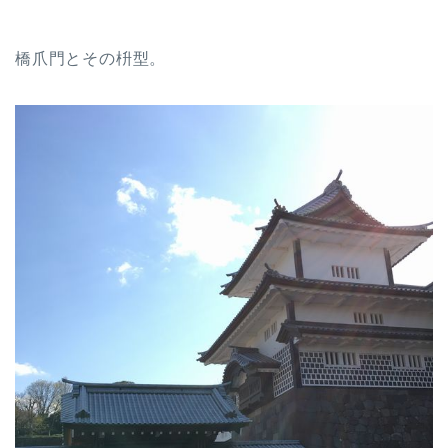
橋爪門とその枡型。