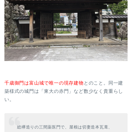
千歳御門は富山城で唯一の現存建物
とのこと。同一建
築様式の城門は「東大の赤門」など数少なく貴重らし
い。
総欅造りの三間薬医門で、屋根は切妻造本瓦葺、