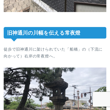
旧神通川の川幅を伝える常夜燈
徒歩で旧神通川に架けられていた「船橋」の（下流に
向かって）右岸の常夜燈へ。