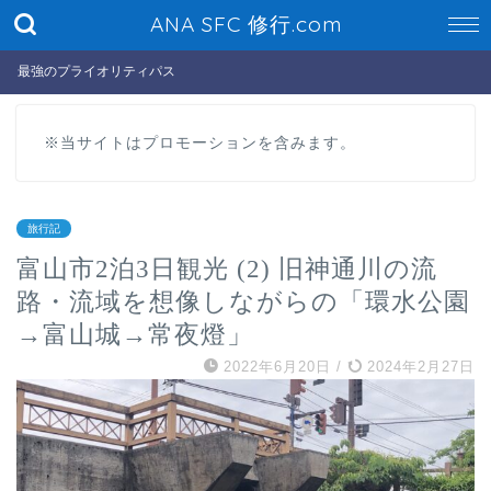
ANA SFC 修行.com
最強のプライオリティパス
※当サイトはプロモーションを含みます。
旅行記
富山市2泊3日観光 (2) 旧神通川の流
路・流域を想像しながらの「環水公園
→富山城→常夜燈」
2022年6月20日
/
2024年2月27日