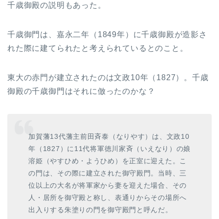
千歳御殿の説明もあった。
千歳御門は、嘉永二年（1849年）に千歳御殿が造影さ
れた際に建てられたと考えられているとのこと。
東大の赤門が建立されたのは文政10年（1827）。千歳
御殿の千歳御門はそれに倣ったのかな？
加賀藩13代藩主前田斉泰（なりやす）は、文政10
年（1827）に11代将軍徳川家斉（いえなり）の娘
溶姫（やすひめ・ようひめ）を正室に迎えた。こ
の門は、その際に建立された御守殿門。当時、三
位以上の大名が将軍家から妻を迎えた場合、その
人・居所を御守殿と称し、表通りからその場所へ
出入りする朱塗りの門を御守殿門と呼んだ。