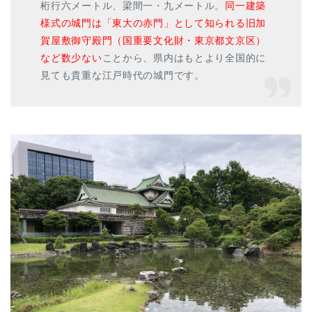
桁行六メートル、梁間一・九メートル。
同一建築
様式の城門は「東大の赤門」として知られる旧加
賀屋敷御守殿門（国重要文化財・東京都文京区）
など数少ない
ことから、県内はもとより全国的に
見ても貴重な江戸時代の城門です。