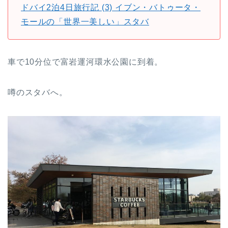
ドバイ2泊4日旅行記 (3) イブン・バトゥータ・
モールの「世界一美しい」スタバ
車で10分位で富岩運河環水公園に到着。
噂のスタバへ。