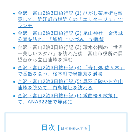
金沢・富山2泊3日旅行記 (1) ひがし茶屋街を散
策して、近江町市場近くの「エリタージュ」で
ランチ
金沢・富山2泊3日旅行記 (2) 尾山神社、金沢城
公園を訪れ、「鮨処 こいづみ」で晩飯
金沢・富山2泊3日旅行記 (3) 環水公園の「世界
一美しいスタバ」を訪れた後、富山市役所の展
望台から立山連峰を拝む
金沢・富山2泊3日旅行記 (4) 「寿し処 佐々木」
で番飯を食べ、桜木町で烏龍茶を満喫
金沢・富山2泊3日旅行記 (5) 呉羽丘陵から立山
連峰を眺めて、白鳥城址を訪れる
金沢・富山2泊3日旅行記 (6) 総曲輪を散策し
て、ANA322便で帰路に
目次
[
]
目次を表示する