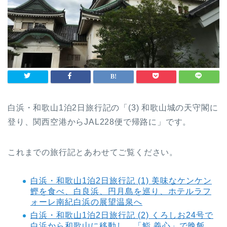
白浜・和歌山1泊2日旅行記の「(3) 和歌山城の天守閣に
登り、関西空港からJAL228便で帰路に」です。
これまでの旅行記とあわせてご覧ください。
白浜・和歌山1泊2日旅行記 (1) 美味なケンケン
鰹を食べ、白良浜、円月島を巡り、ホテルラフ
ォーレ南紀白浜の展望温泉へ
白浜・和歌山1泊2日旅行記 (2) くろしお24号で
白浜から和歌山に移動し、「鮨 義心」で晩飯