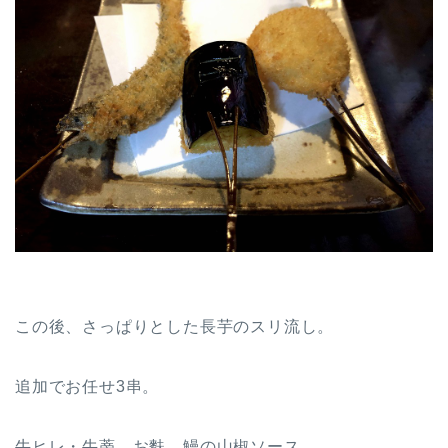
この後、さっぱりとした長芋のスリ流し。
追加でお任せ3串。
牛ヒレ・牛蒡、お麩、鰻の山椒ソース。