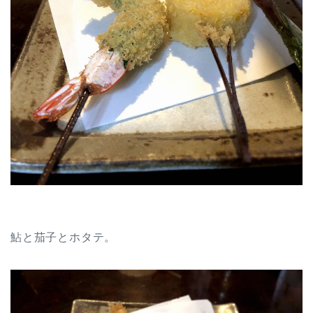
鮎と茄子とホタテ。