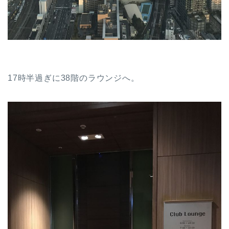
17時半過ぎに38階のラウンジへ。