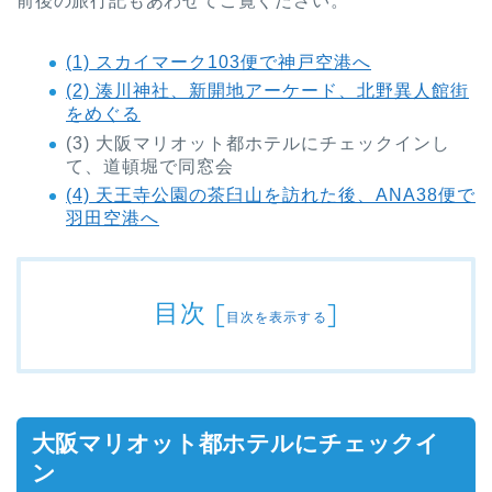
前後の旅行記もあわせてご覧ください。
(1) スカイマーク103便で神戸空港へ
(2) 湊川神社、新開地アーケード、北野異人館街
をめぐる
(3) 大阪マリオット都ホテルにチェックインし
て、道頓堀で同窓会
(4) 天王寺公園の茶臼山を訪れた後、ANA38便で
羽田空港へ
目次
[
]
目次を表示する
大阪マリオット都ホテルにチェックイ
ン