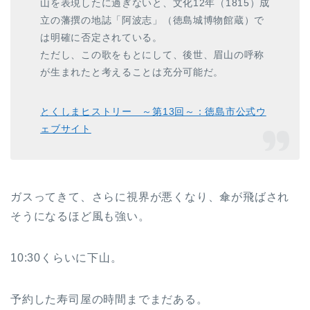
山を表現したに過ぎないと、文化12年（1815）成
立の藩撰の地誌「阿波志」（徳島城博物館蔵）で
は明確に否定されている。
ただし、この歌をもとにして、後世、眉山の呼称
が生まれたと考えることは充分可能だ。
とくしまヒストリー ～第13回～：徳島市公式ウ
ェブサイト
ガスってきて、さらに視界が悪くなり、傘が飛ばされ
そうになるほど風も強い。
10:30くらいに下山。
予約した寿司屋の時間までまだある。