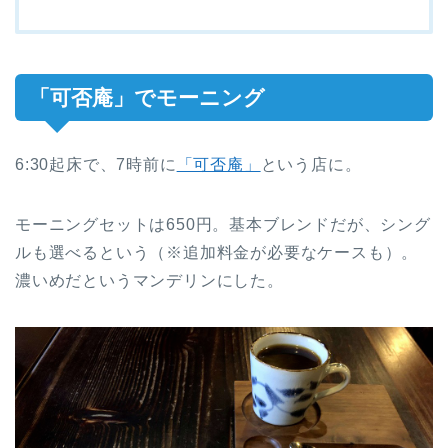
「可否庵」でモーニング
6:30起床で、7時前に
「可否庵」
という店に。
モーニングセットは650円。基本ブレンドだが、シング
ルも選べるという（※追加料金が必要なケースも）。
濃いめだというマンデリンにした。