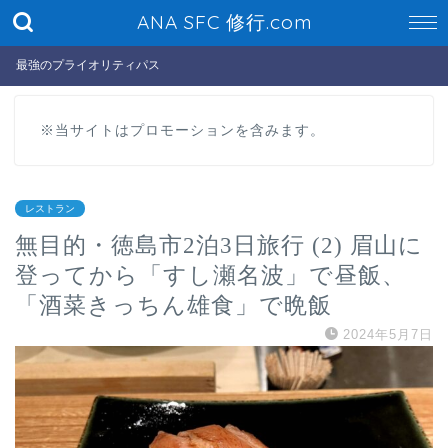
ANA SFC 修行.com
最強のプライオリティパス
※当サイトはプロモーションを含みます。
レストラン
無目的・徳島市2泊3日旅行 (2) 眉山に
登ってから「すし瀬名波」で昼飯、
「酒菜きっちん雄食」で晩飯
2024年5月7日