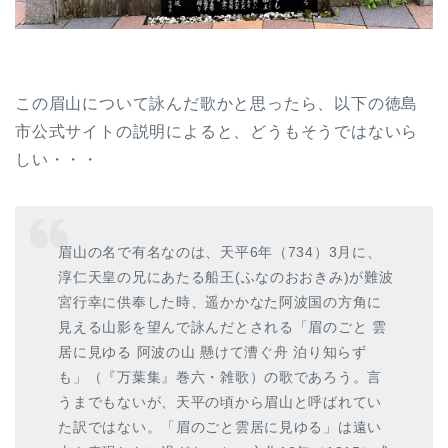
この眉山について詠んだ歌かと思ったら、以下の徳島
市公式サイトの説明によると、どうもそうではないら
しい・・・
眉山の名で有名なのは、天平6年（734）3月に、
淳仁天皇の兄にあたる船王(ふなのおおきみ)が難波
宮行幸に供奉した時、遥かかなた阿波国の方角に
見える山影を望んで詠んだとされる「眉のごと 雲
居に見ゆる 阿波の山 懸けて漕ぐ舟 泊り知らず
も」（『万葉集』巻六・雑歌）の歌であろう。言
うまでもないが、天平の頃から眉山と呼ばれてい
た訳ではない。「眉のごと雲居に見ゆる」は遠い