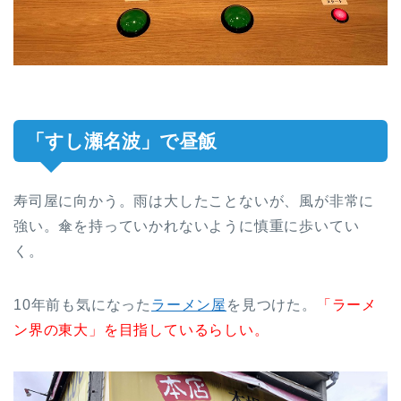
「すし瀬名波」で昼飯
寿司屋に向かう。雨は大したことないが、風が非常に
強い。傘を持っていかれないように慎重に歩いてい
く。
10年前も気になった
ラーメン屋
を見つけた。
「ラーメ
ン界の東大」を目指しているらしい。