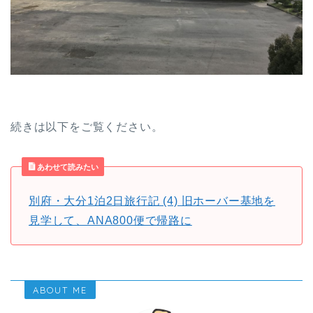
続きは以下をご覧ください。
あわせて読みたい
別府・大分1泊2日旅行記 (4) 旧ホーバー基地を
見学して、ANA800便で帰路に
ABOUT ME