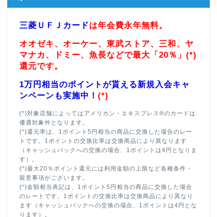
三菱ＵＦＪカード
は年会費永年無料。
オオゼキ、オーケー、東武ストア、三和、ヤ
マナカ、ドミー、魚長などで最大「20％」(*)
還元です。
1万円相当のポイントが貰える新規入会キャ
ンペーンも実施中！
(*)
(*)対象店舗によってはアメリカン・エキスプレス®のカードは
優遇対象外となります。
(*)還元率は、1ポイント5円相当の商品に交換した場合のレー
トです。1ポイントの交換比率は交換商品により異なります
（キャッシュバックへの交換の場合、1ポイントは4円となりま
す）。
(*)最大20％ポイント還元には利用金額の上限など各種条件・
留意事項がございます。
(*)金額相当表記は、1ポイント5円相当の商品に交換した場合
のレートです。1ポイントの交換比率は交換商品により異なり
ます（キャッシュバックへの交換の場合、1ポイントは4円とな
ります）。