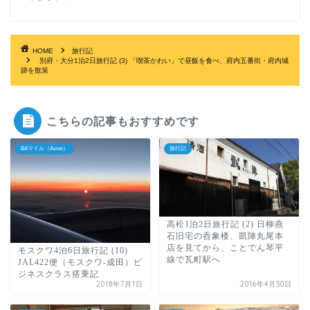
HOME
旅行記
別府・大分1泊2日旅行記 (3) 「喫茶かわい」で昼飯を食べ、府内五番街・府内城
跡を散策
こちらの記事もおすすめです
BAマイル（Avios）
旅行記
高松1泊2日旅行記 (2) 日柳燕
石旧宅の呑象楼、凱陣丸尾本
店を見てから、ことでん琴平
モスクワ4泊6日旅行記 (10)
線で瓦町駅へ
JAL422便（モスクワ-成田）ビ
ジネスクラス搭乗記
2018年7月1日
2016年4月30日