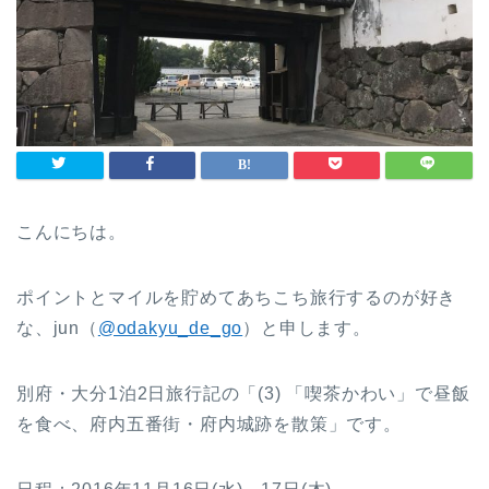
こんにちは。
ポイントとマイルを貯めてあちこち旅行するのが好き
な、jun（
@odakyu_de_go
）と申します。
別府・大分1泊2日旅行記の「(3) 「喫茶かわい」で昼飯
を食べ、府内五番街・府内城跡を散策」です。