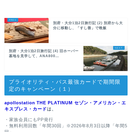
別府・大分1泊2日旅行記 (2) 別府から大
分に移動し、「すし善」で晩飯
別府・大分1泊2日旅行記 (4) 旧ホーバー
基地を見学して、ANA800...
プライオリティ・パス最強カードで期間限
定のキャンペーン（１）
apollostation THE PLATINUM セゾン・アメリカン・エ
キスプレス・カード
は、
・家族会員にもPP発行
・無料利用回数「年間30回」※2026年8月3日以降「年間5
回」