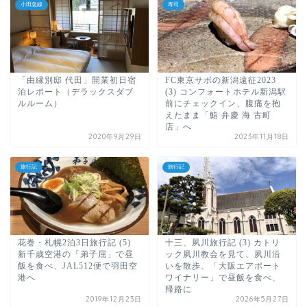
小田急線
寿司
「由縁別邸 代田」開業初日宿
FC東京サポの新潟遠征2023
泊レポート（デラックスダブ
(3) コンフォートホテル新潟駅
ルルーム）
前にチェックイン、腹痛を抱
えたまま「鮨 弁慶 海 古町
店」へ
2020年9月29日
2023年11月18日
旅行記
旅行記
花巻・札幌2泊3日旅行記 (5)
十三、夙川旅行記 (3) カトリ
新千歳空港の「弟子屈」で昼
ック夙川教会を見て、夙川沿
飯を食べ、JAL512便で羽田空
いを散歩、「大阪エアポート
港へ
ワイナリー」で昼飯を食べ、
帰路に
2019年12月23日
2026年5月27日