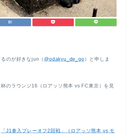
るのが好きなjun（
@odakyu_de_go
）と申しま
のラウンジ16（ロアッソ熊本 vs FC東京）を見
た
「J1参入プレーオフ2回戦」（ロアッソ熊本 vs モ