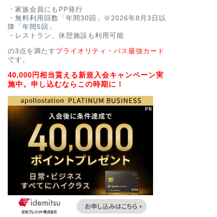
・家族会員にもPP発行
・無料利用回数「年間30回」※2026年8月3日以
降「年間5回」
・レストラン、休憩施設も利用可能
の3点を満たす
プライオリティ・パス最強カード
です。
40,000円相当貰える新規入会キャンペーン実
施中。申し込むならこの時期に！