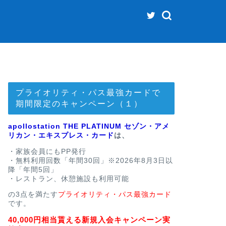
プライオリティ・パス最強カードで
期間限定のキャンペーン（１）
apollostation THE PLATINUM セゾン・アメ
リカン・エキスプレス・カード
は、
・家族会員にもPP発行
・無料利用回数「年間30回」※2026年8月3日以
降「年間5回」
・レストラン、休憩施設も利用可能
の3点を満たす
プライオリティ・パス最強カード
です。
40,000円相当貰える新規入会キャンペーン実