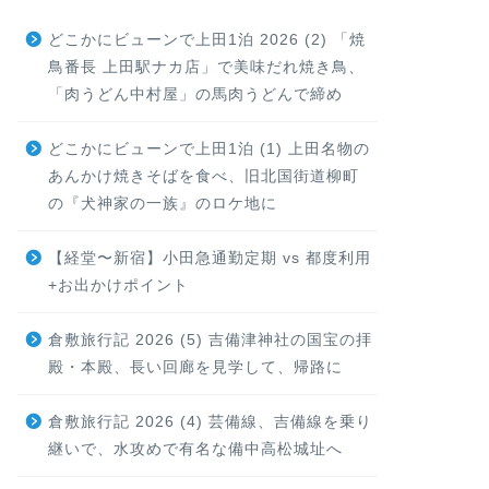
どこかにビューンで上田1泊 2026 (2) 「焼
鳥番長 上田駅ナカ店」で美味だれ焼き鳥、
「肉うどん中村屋」の馬肉うどんで締め
どこかにビューンで上田1泊 (1) 上田名物の
あんかけ焼きそばを食べ、旧北国街道柳町
の『犬神家の一族』のロケ地に
【経堂〜新宿】小田急通勤定期 vs 都度利用
+お出かけポイント
倉敷旅行記 2026 (5) 吉備津神社の国宝の拝
殿・本殿、長い回廊を見学して、帰路に
倉敷旅行記 2026 (4) 芸備線、吉備線を乗り
継いで、水攻めで有名な備中高松城址へ