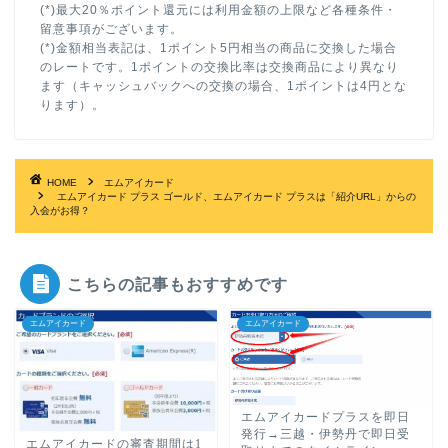
(*)最大20％ポイント還元には利用金額の上限など各種条件・
留意事項がございます。
(*)金額相当表記は、1ポイント5円相当の商品に交換した場合
のレートです。1ポイントの交換比率は交換商品により異なり
ます（キャッシュバックへの交換の場合、1ポイントは4円とな
ります）。
HOME
エムアイカード
エムアイカード プラス ゴールド、エムアイカード プラスは「紹介URL」からの
入会がお得？
こちらの記事もおすすめです
エムアイカード
エムアイカード
エムアイカードプラスを即日
発行→三越・伊勢丹で即日受
エムアイカードの審査期間は1