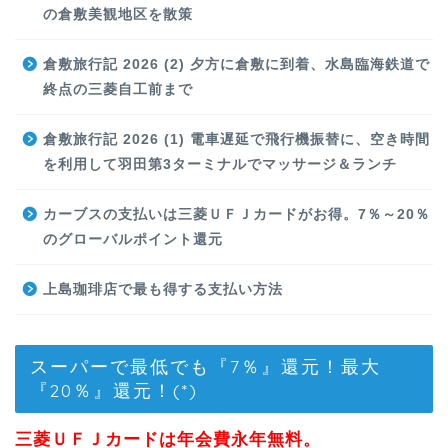
の倉敷美観地区を散策
倉敷旅行記 2026 (2) 夕方に倉敷に到着、水島臨海鉄道で
終点の三菱自工前まで
倉敷旅行記 2026 (1) 電車遅延で飛行機振替に、空き時間
を利用して羽田第3ターミナルでマッサージ＆ランチ
カーブスの支払いは三菱ＵＦＪカードがお得。7％～20％
のグローバルポイント還元
上島珈琲店で最も得する支払い方法
スーパーで最低でも『7％』還元！最大
『20％』還元！(*)
三菱ＵＦＪカードは年会費永年無料。