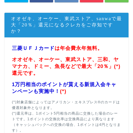
オオゼキ、オーケー、東武ストア、sanwaで最
大「20％」還元になるクレカをご存知です
か？
三菱ＵＦＪカード
は年会費永年無料。
オオゼキ、オーケー、東武ストア、三和、ヤ
マナカ、ドミー、魚長などで最大「20％」(*)
還元です。
1万円相当のポイントが貰える新規入会キャ
ンペーンも実施中！
(*)
(*)対象店舗によってはアメリカン・エキスプレス®のカードは
優遇対象外となります。
(*)還元率は、1ポイント5円相当の商品に交換した場合のレー
トです。1ポイントの交換比率は交換商品により異なります
（キャッシュバックへの交換の場合、1ポイントは4円となりま
す）。