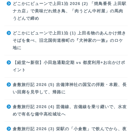
どこかにビューンで上田1泊 2026 (2) 「焼鳥番長 上田駅
ナカ店」で美味だれ焼き鳥、「肉うどん中村屋」の馬肉
うどんで締め
どこかにビューンで上田1泊 (1) 上田名物のあんかけ焼き
そばを食べ、旧北国街道柳町の『犬神家の一族』のロケ
地に
【経堂〜新宿】小田急通勤定期 vs 都度利用+お出かけポ
イント
倉敷旅行記 2026 (5) 吉備津神社の国宝の拝殿・本殿、長
い回廊を見学して、帰路に
倉敷旅行記 2026 (4) 芸備線、吉備線を乗り継いで、水攻
めで有名な備中高松城址へ
倉敷旅行記 2026 (3) 栄駅の「小倉敷」で飲んでから、夜