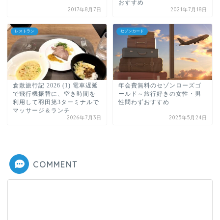
おすすめ
2017年8月7日
2021年7月18日
レストラン
セゾンカード
倉敷旅行記 2026 (1) 電車遅延
年会費無料のセゾンローズゴ
で飛行機振替に、空き時間を
ールド～旅行好きの女性・男
利用して羽田第3ターミナルで
性問わずおすすめ
マッサージ＆ランチ
2026年7月3日
2025年5月24日
COMMENT