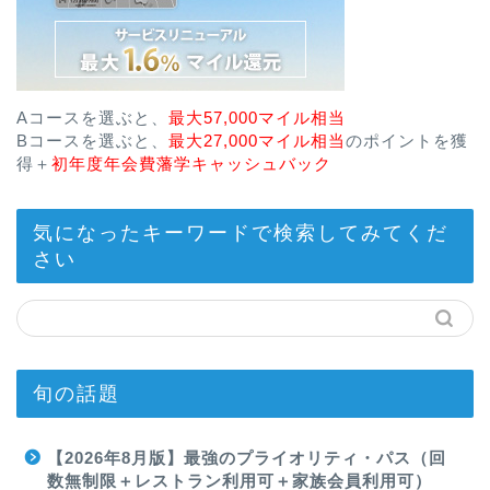
Aコースを選ぶと、
最大57,000マイル相当
Bコースを選ぶと、
最大27,000マイル相当
のポイントを獲
得＋
初年度年会費藩学キャッシュバック
気になったキーワードで検索してみてくだ
さい
旬の話題
【2026年8月版】最強のプライオリティ・パス（回
数無制限＋レストラン利用可＋家族会員利用可）