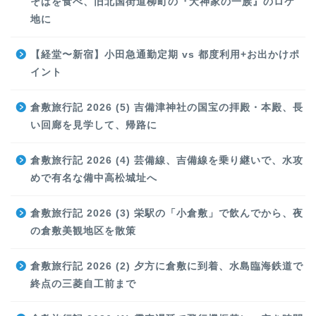
そばを食べ、旧北国街道柳町の『犬神家の一族』のロケ
地に
【経堂〜新宿】小田急通勤定期 vs 都度利用+お出かけポ
イント
倉敷旅行記 2026 (5) 吉備津神社の国宝の拝殿・本殿、長
い回廊を見学して、帰路に
倉敷旅行記 2026 (4) 芸備線、吉備線を乗り継いで、水攻
めで有名な備中高松城址へ
倉敷旅行記 2026 (3) 栄駅の「小倉敷」で飲んでから、夜
の倉敷美観地区を散策
倉敷旅行記 2026 (2) 夕方に倉敷に到着、水島臨海鉄道で
終点の三菱自工前まで