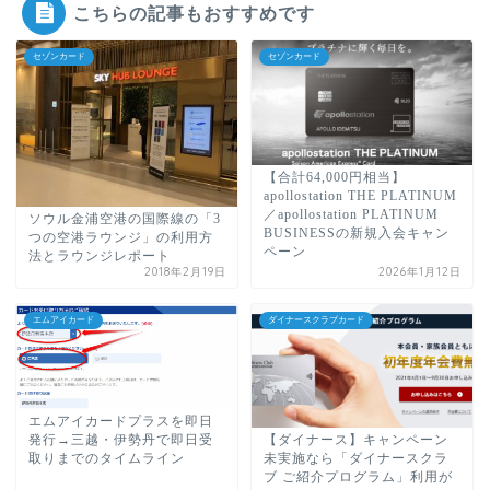
こちらの記事もおすすめです
セゾンカード
セゾンカード
【合計64,000円相当】
apollostation THE PLATINUM
／apollostation PLATINUM
ソウル金浦空港の国際線の「3
BUSINESSの新規入会キャン
つの空港ラウンジ」の利用方
ペーン
法とラウンジレポート
2018年2月19日
2026年1月12日
エムアイカード
ダイナースクラブカード
エムアイカードプラスを即日
発行→三越・伊勢丹で即日受
【ダイナース】キャンペーン
取りまでのタイムライン
未実施なら「ダイナースクラ
ブ ご紹介プログラム」利用が