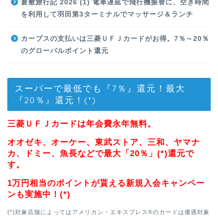
倉敷旅行記 2026 (1) 電車遅延で飛行機振替に、空き時間
を利用して羽田第3ターミナルでマッサージ＆ランチ
カーブスの支払いは三菱ＵＦＪカードがお得。7％～20％
のグローバルポイント還元
スーパーで最低でも『7％』還元！最大
『20％』還元！(*)
三菱ＵＦＪカードは年会費永年無料。
オオゼキ、オーケー、東武ストア、三和、ヤマナ
カ、ドミー、魚長などで最大「20％」(*)還元で
す。
1万円相当のポイントが貰える新規入会キャンペー
ンも実施中！(*)
(*)対象店舗によってはアメリカン・エキスプレス®のカードは優遇対象