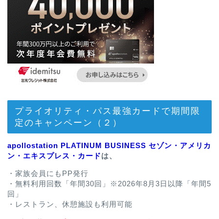
プライオリティ・パス最強カードで期間限
定のキャンペーン（２）
apollostation PLATINUM BUSINESS セゾン・アメリカ
ン・エキスプレス・カード
は、
・家族会員にもPP発行
・無料利用回数「年間30回」※2026年8月3日以降「年間5
回」
・レストラン、休憩施設も利用可能