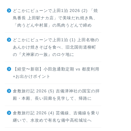
どこかにビューンで上田1泊 2026 (2) 「焼
鳥番長 上田駅ナカ店」で美味だれ焼き鳥、
「肉うどん中村屋」の馬肉うどんで締め
どこかにビューンで上田1泊 (1) 上田名物の
あんかけ焼きそばを食べ、旧北国街道柳町
の『犬神家の一族』のロケ地に
【経堂〜新宿】小田急通勤定期 vs 都度利用
+お出かけポイント
倉敷旅行記 2026 (5) 吉備津神社の国宝の拝
殿・本殿、長い回廊を見学して、帰路に
倉敷旅行記 2026 (4) 芸備線、吉備線を乗り
継いで、水攻めで有名な備中高松城址へ