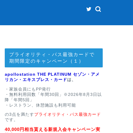
プライオリティ・パス最強カードで
期間限定のキャンペーン（１）
apollostation THE PLATINUM セゾン・アメ
リカン・エキスプレス・カード
は、
・家族会員にもPP発行
・無料利用回数「年間30回」※2026年8月3日以
降「年間5回」
・レストラン、休憩施設も利用可能
の3点を満たす
プライオリティ・パス最強カード
です。
40,000円相当貰える新規入会キャンペーン実