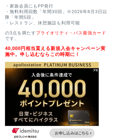
・家族会員にもPP発行
・無料利用回数「年間30回」※2026年8月3日以
降「年間5回」
・レストラン、休憩施設も利用可能
の3点を満たす
プライオリティ・パス最強カード
です。
40,000円相当貰える新規入会キャンペーン実
施中。申し込むならこの時期に！