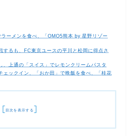
。
」でラーメンを食べ、「OMO5熊本 by 星野リゾー
観戦するも、FC東京ユースの平川と松岡に得点さ
見学し、上通の「スイス」でレモンクリームパスタ
本にチェックイン、「おか田」で晩飯を食べ、「桂花
[
]
目次を表示する