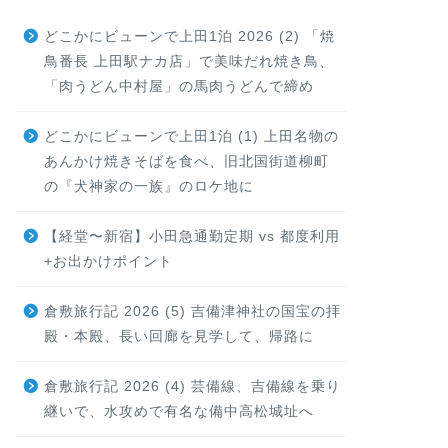
どこかにビューンで上田1泊 2026 (2) 「焼
鳥番長 上田駅ナカ店」で美味だれ焼き鳥、
「肉うどん中村屋」の馬肉うどんで締め
どこかにビューンで上田1泊 (1) 上田名物の
あんかけ焼きそばを食べ、旧北国街道柳町
の『犬神家の一族』のロケ地に
【経堂〜新宿】小田急通勤定期 vs 都度利用
+お出かけポイント
倉敷旅行記 2026 (5) 吉備津神社の国宝の拝
殿・本殿、長い回廊を見学して、帰路に
倉敷旅行記 2026 (4) 芸備線、吉備線を乗り
継いで、水攻めで有名な備中高松城址へ