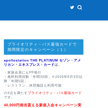
プライオリティ・パス最強カードで
期間限定のキャンペーン（１）
apollostation THE PLATINUM セゾン・アメ
リカン・エキスプレス・カード
は、
・家族会員にもPP発行
・無料利用回数「年間30回」※2026年8月3日以
降「年間5回」
・レストラン、休憩施設も利用可能
の3点を満たす
プライオリティ・パス最強カード
です。
40,000円相当貰える新規入会キャンペーン実