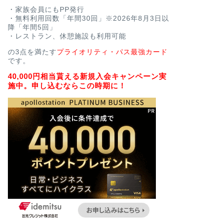
・家族会員にもPP発行
・無料利用回数「年間30回」※2026年8月3日以
降「年間5回」
・レストラン、休憩施設も利用可能
の3点を満たす
プライオリティ・パス最強カード
です。
40,000円相当貰える新規入会キャンペーン実
施中。申し込むならこの時期に！