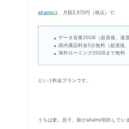
ahamo
は、月額2,970円（税込）で、
データ容量20GB（超過後、速度
国内通話料金5分無料（超過後、2
海外ローミング20GBまで無料
という料金プランです。
うちは妻、息子、娘がahamo契約してい