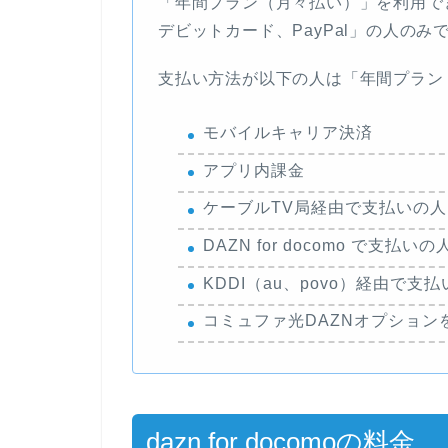
「年間プラン（月々払い）」を利用で
デビットカード、PayPal」の人のみ
支払い方法が以下の人は「年間プラン
モバイルキャリア決済
アプリ内課金
ケーブルTV局経由で支払いの人
DAZN for docomo で支払いの
KDDI（au、povo）経由で支
コミュファ光DAZNオプション
dazn for docomoの料金