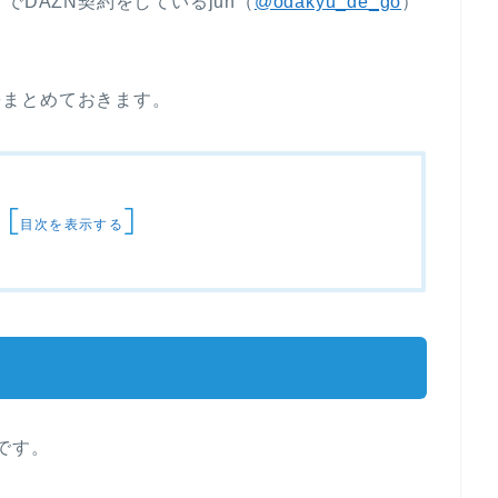
78円）でDAZN契約をしているjun（
@odakyu_de_go
）
金をまとめておきます。
[
]
目次を表示する
です。