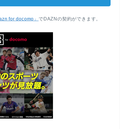
zn for docomo」
でDAZNの契約ができます。