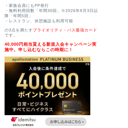
・家族会員にもPP発行
・無料利用回数「年間30回」※2026年8月3日以
降「年間5回」
・レストラン、休憩施設も利用可能
の3点を満たす
プライオリティ・パス最強カード
です。
40,000円相当貰える新規入会キャンペーン実
施中。申し込むならこの時期に！