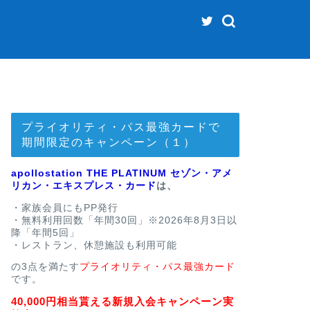
プライオリティ・パス最強カードで
期間限定のキャンペーン（１）
apollostation THE PLATINUM セゾン・アメ
リカン・エキスプレス・カード
は、
・家族会員にもPP発行
・無料利用回数「年間30回」※2026年8月3日以
降「年間5回」
・レストラン、休憩施設も利用可能
の3点を満たす
プライオリティ・パス最強カード
です。
40,000円相当貰える新規入会キャンペーン実