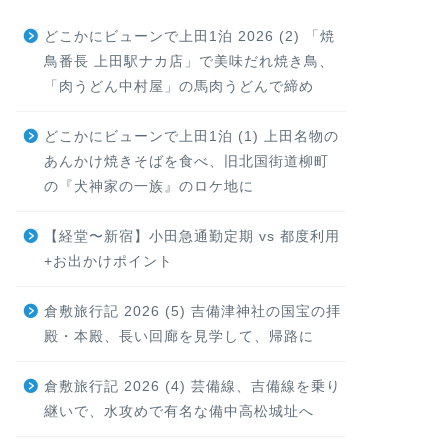
どこかにビューンで上田1泊 2026 (2) 「焼
鳥番長 上田駅ナカ店」で美味だれ焼き鳥、
「肉うどん中村屋」の馬肉うどんで締め
どこかにビューンで上田1泊 (1) 上田名物の
あんかけ焼きそばを食べ、旧北国街道柳町
の『犬神家の一族』のロケ地に
【経堂〜新宿】小田急通勤定期 vs 都度利用
+お出かけポイント
倉敷旅行記 2026 (5) 吉備津神社の国宝の拝
殿・本殿、長い回廊を見学して、帰路に
倉敷旅行記 2026 (4) 芸備線、吉備線を乗り
継いで、水攻めで有名な備中高松城址へ