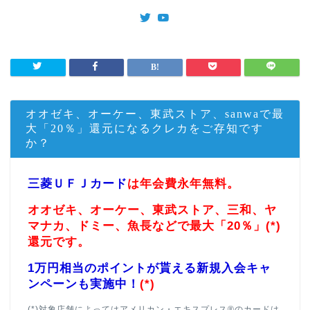
オオゼキ、オーケー、東武ストア、sanwaで最
大「20％」還元になるクレカをご存知です
か？
三菱ＵＦＪカード
は年会費永年無料。
オオゼキ、オーケー、東武ストア、三和、ヤ
マナカ、ドミー、魚長などで最大「20％」(*)
還元です。
1万円相当のポイントが貰える新規入会キャ
ンペーンも実施中！
(*)
(*)対象店舗によってはアメリカン・エキスプレス®のカードは