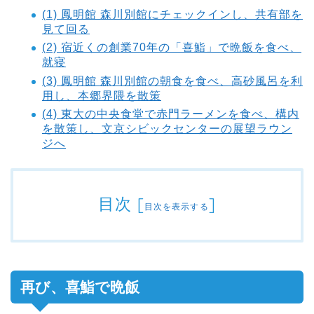
(1) 鳳明館 森川別館にチェックインし、共有部を
見て回る
(2) 宿近くの創業70年の「喜鮨」で晩飯を食べ、
就寝
(3) 鳳明館 森川別館の朝食を食べ、高砂風呂を利
用し、本郷界隈を散策
(4) 東大の中央食堂で赤門ラーメンを食べ、構内
を散策し、文京シビックセンターの展望ラウン
ジへ
目次
[
]
目次を表示する
再び、喜鮨で晩飯