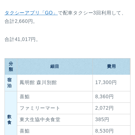
タクシーアプリ「GO」
で配車タクシー3回利用して、
合計2,660円。
合計41,017円。
分
細目
費用
類
宿
鳳明館 森川別館
17,300円
泊
喜鮨
8,360円
ファミリーマート
2,072円
飲
東大生協中央食堂
385円
食
喜鮨
8,530円