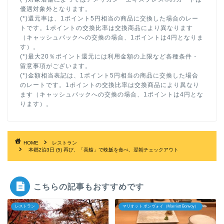
優遇対象外となります。
(*)還元率は、1ポイント5円相当の商品に交換した場合のレー
トです。1ポイントの交換比率は交換商品により異なります
（キャッシュバックへの交換の場合、1ポイントは4円となりま
す）。
(*)最大20％ポイント還元には利用金額の上限など各種条件・
留意事項がございます。
(*)金額相当表記は、1ポイント5円相当の商品に交換した場合
のレートです。1ポイントの交換比率は交換商品により異なり
ます（キャッシュバックへの交換の場合、1ポイントは4円とな
ります）。
HOME
レストラン
本郷2泊3日 (5) 再び、「喜鮨」で晩飯を食べ、翌朝チェックアウト
こちらの記事もおすすめです
レストラン
マリオット ボンヴォイ（Marriott Bonvoy）