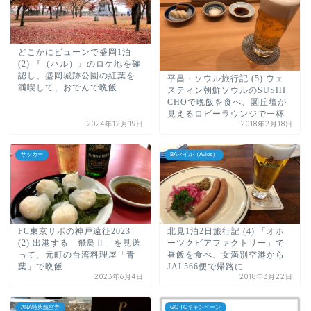
どこかにビューンで盛岡1泊
(2) 『（ハル）』のロケ地を確
認し、盛岡城跡公園の紅葉を
平昌・ソウル旅行記 (5) ウェ
満喫して、おでんで晩飯
スティン朝鮮ソウルのSUSHI
CHOで晩飯を食べ、圜丘壇が
見えるロビーラウンジで一杯
2024年12月19日
2018年2月18日
サッカー
BAマイル（Avios）
FC東京サポの神戸遠征2023
北見1泊2日旅行記 (4) 「オホ
(2) 出港する「飛鳥Ⅱ」を見送
ーツクビアファクトリー」で
って、元町の台湾料理屋「青
昼飯を食べ、女満別空港から
葉」で晩飯
JAL566便で帰路に
2023年6月4日
2018年3月22日
ANA特典航空券
GO TOキャンペーン