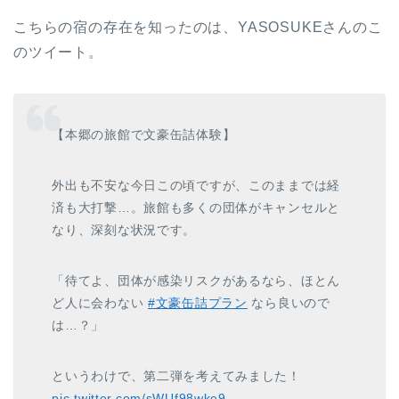
こちらの宿の存在を知ったのは、YASOSUKEさんのこ
のツイート。
【本郷の旅館で文豪缶詰体験】
外出も不安な今日この頃ですが、このままでは経
済も大打撃…。旅館も多くの団体がキャンセルと
なり、深刻な状況です。
「待てよ、団体が感染リスクがあるなら、ほとん
ど人に会わない
#文豪缶詰プラン
なら良いので
は…？」
というわけで、第二弾を考えてみました！
pic.twitter.com/sWUf98wke9