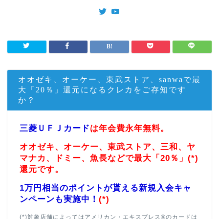
オオゼキ、オーケー、東武ストア、sanwaで最
大「20％」還元になるクレカをご存知です
か？
三菱ＵＦＪカード
は年会費永年無料。
オオゼキ、オーケー、東武ストア、三和、ヤ
マナカ、ドミー、魚長などで最大「20％」(*)
還元です。
1万円相当のポイントが貰える新規入会キャ
ンペーンも実施中！
(*)
(*)対象店舗によってはアメリカン・エキスプレス®のカードは