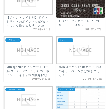
【ポイントサイト別】ポイン
ちょびリッチカードNEXTのメ
トサイトのポイントをANAマ
リット・デメリット
イルに交換する方法まとめ
2019年2月8日
2017年1月12日
セゾンカード
セゾンカード
MileagePlusセゾンカード（一
JMBローソンPontaカードVisa
般/ゴールド/プラチナ）の「ポ
のキャンペーンには気をつけ
イントサイト」報酬額を比較
ろ！
2018年2月20日
2015年11月25日
ジャックスカード
ポイントサイト