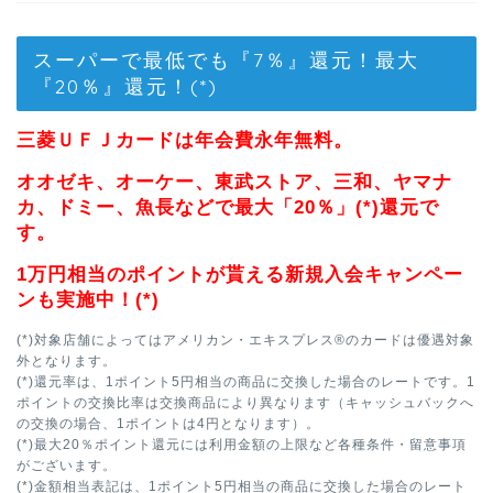
スーパーで最低でも『7％』還元！最大
『20％』還元！(*)
三菱ＵＦＪカードは年会費永年無料。
オオゼキ、オーケー、東武ストア、三和、ヤマナ
カ、ドミー、魚長などで最大「20％」(*)還元で
す。
1万円相当のポイントが貰える新規入会キャンペー
ンも実施中！(*)
(*)対象店舗によってはアメリカン・エキスプレス®のカードは優遇対象
外となります。
(*)還元率は、1ポイント5円相当の商品に交換した場合のレートです。1
ポイントの交換比率は交換商品により異なります（キャッシュバックへ
の交換の場合、1ポイントは4円となります）。
(*)最大20％ポイント還元には利用金額の上限など各種条件・留意事項
がございます。
(*)金額相当表記は、1ポイント5円相当の商品に交換した場合のレート