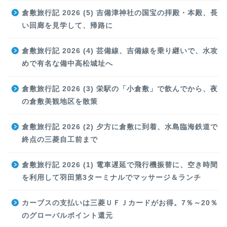
倉敷旅行記 2026 (5) 吉備津神社の国宝の拝殿・本殿、長
い回廊を見学して、帰路に
倉敷旅行記 2026 (4) 芸備線、吉備線を乗り継いで、水攻
めで有名な備中高松城址へ
倉敷旅行記 2026 (3) 栄駅の「小倉敷」で飲んでから、夜
の倉敷美観地区を散策
倉敷旅行記 2026 (2) 夕方に倉敷に到着、水島臨海鉄道で
終点の三菱自工前まで
倉敷旅行記 2026 (1) 電車遅延で飛行機振替に、空き時間
を利用して羽田第3ターミナルでマッサージ＆ランチ
カーブスの支払いは三菱ＵＦＪカードがお得。7％～20％
のグローバルポイント還元