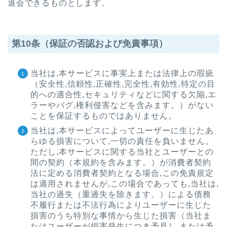
退会できるものとします。
第10条（保証の否認および免責事項）
当社は,本サービスに事実上または法律上の瑕疵
（安全性,信頼性,正確性,完全性,有効性,特定の目
的への適合性,セキュリティなどに関する欠陥,エ
ラーやバグ,権利侵害などを含みます。）がない
ことを保証するものではありません。
当社は,本サービスによってユーザーに生じたあ
らゆる損害について,一切の責任を負いません。
ただし,本サービスに関する当社とユーザーとの
間の契約（本規約を含みます。）が消費者契約
法に定める消費者契約となる場合,この免責規定
は適用されませんが,この場合であっても,当社は,
当社の過失（重過失を除きます。）による債務
不履行または不法行為によりユーザーに生じた
損害のうち特別な事情から生じた損害（当社ま
たはユーザーが損害発生につき予見し,または予