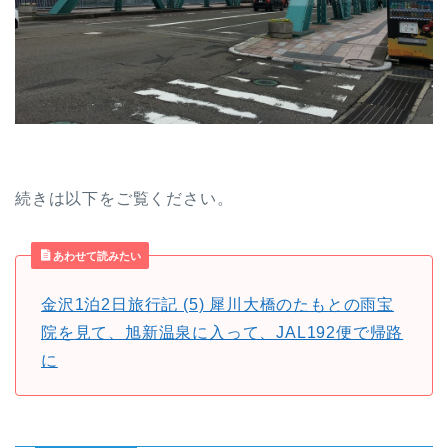
続きは以下をご覧ください。
あわせて読みたい
金沢1泊2日旅行記 (5) 犀川大橋のたもとの雨宝
院を見て、旭新温泉に入って、JAL192便で帰路
に