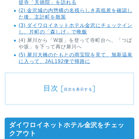
提寺「天徳院」を訪れる
(2) 金沢城の内惣構の名残らしき高低差を確認し
た後、主計町を散策
(3) ダイワロイネットホテル金沢にチェックイン
し、片町の「森しげ」で晩飯
(4) 犀川から「W坂」を登って寺町台へ、「つば
や坂」を下って再び犀川へ
(5) 犀川大橋のたもとの雨宝院を見て、旭新温泉
に入って、JAL192便で帰路に
目次
[
]
目次を表示する
ダイワロイネットホテル金沢をチェッ
クアウト