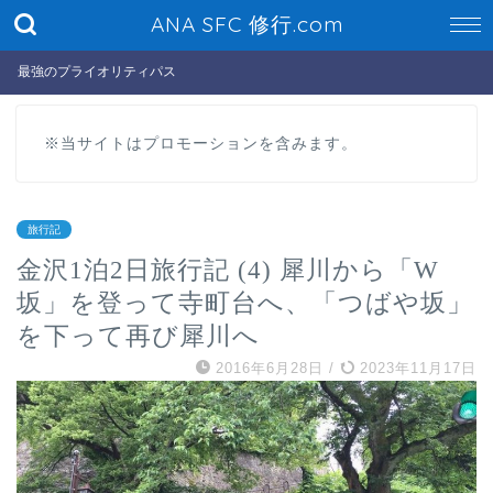
ANA SFC 修行.com
最強のプライオリティパス
※当サイトはプロモーションを含みます。
旅行記
金沢1泊2日旅行記 (4) 犀川から「W
坂」を登って寺町台へ、「つばや坂」
を下って再び犀川へ
2016年6月28日
/
2023年11月17日