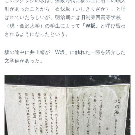
このジグザクの坂は、藩政時代に坂の上に石工の職人
町があったことから「石伐坂（いしきりざか）」と呼
ばれていたらしいが、明治期には旧制第四高等学校
（現・金沢大学）の学生によって
「W坂」
と呼び習わ
されるようになったという。
坂の途中に井上靖が「W坂」に触れた一節を紹介した
文学碑があった。