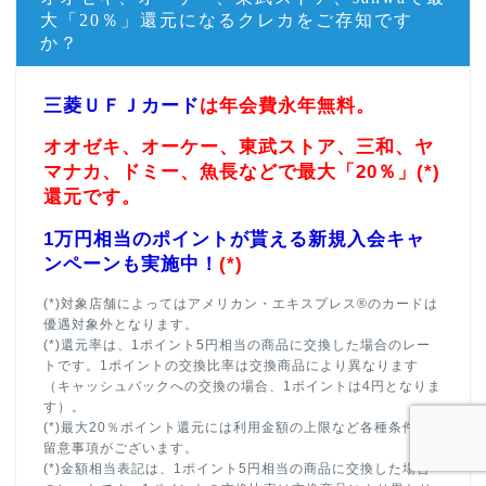
大「20％」還元になるクレカをご存知です
か？
三菱ＵＦＪカード
は年会費永年無料。
オオゼキ、オーケー、東武ストア、三和、ヤ
マナカ、ドミー、魚長などで最大「20％」(*)
還元です。
1万円相当のポイントが貰える新規入会キャ
ンペーンも実施中！
(*)
(*)対象店舗によってはアメリカン・エキスプレス®のカードは
優遇対象外となります。
(*)還元率は、1ポイント5円相当の商品に交換した場合のレー
トです。1ポイントの交換比率は交換商品により異なります
（キャッシュバックへの交換の場合、1ポイントは4円となりま
す）。
(*)最大20％ポイント還元には利用金額の上限など各種条件・
留意事項がございます。
(*)金額相当表記は、1ポイント5円相当の商品に交換した場合