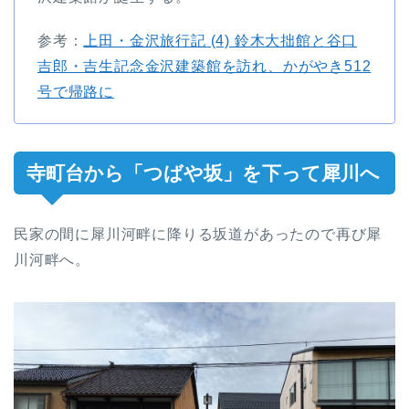
参考：
上田・金沢旅行記 (4) 鈴木大拙館と谷口
吉郎・吉生記念金沢建築館を訪れ、かがやき512
号で帰路に
寺町台から「つばや坂」を下って犀川へ
民家の間に犀川河畔に降りる坂道があったので再び犀
川河畔へ。