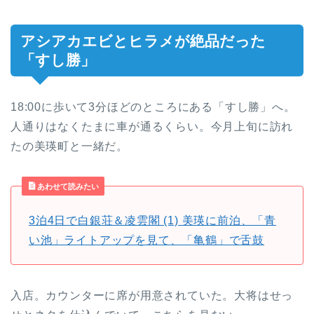
アシアカエビとヒラメが絶品だった
「すし勝」
18:00に歩いて3分ほどのところにある「すし勝」へ。
人通りはなくたまに車が通るくらい。今月上旬に訪れ
たの美瑛町と一緒だ。
あわせて読みたい
3泊4日で白銀荘＆凌雲閣 (1) 美瑛に前泊、「青
い池」ライトアップを見て、「亀鶴」で舌鼓
入店。カウンターに席が用意されていた。大将はせっ