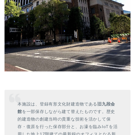
本施設は、登録有形文化財建造物である
旧九段会
館
を一部保存しながら建て替えたものです。歴史
的建造物の創建当時の貴重な技術を活かして保
存・復原を行った保存部分と、お濠を臨みIoTを活
用した地上17階建ての最新鋭のオフィスとなる新