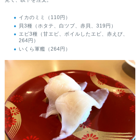
イカのミミ（110円）
貝3種（ホタテ、白ツブ、赤貝、319円）
エビ3種（甘エビ、ボイルしたエビ、赤えび、
264円）
いくら軍艦（264円）