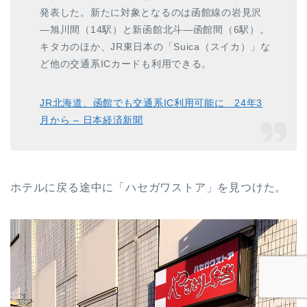
発表した。新たに対象となるのは函館線の岩見沢
―旭川間（14駅）と新函館北斗―函館間（6駅）。
キタカのほか、JR東日本の「Suica（スイカ）」な
ど他の交通系ICカードも利用できる。
JR北海道、函館でも交通系IC利用可能に 24年3
月から – 日本経済新聞
ホテルに戻る途中に「ハセガワストア」を見つけた。