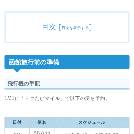
目次
[
]
目次を表示する
函館旅行前の準備
飛行機の手配
1/31に「トクたびマイル」で以下の便を予約。
日付
便名
スケジュール
ANA55