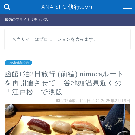
ANA SFC 修行.com
最強のプライオリティパス
※当サイトはプロモーションを含みます。
ANA特典航空券
函館1泊2日旅行 (前編) nimocaルート
を再開通させて、谷地頭温泉近くの
「江戸松」で晩飯
2024年2月12日
/
2025年2月16日