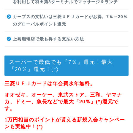
を利用して羽田第3ターミナルでマッサージ＆ランチ
カーブスの支払いは三菱ＵＦＪカードがお得。7％～20％
のグローバルポイント還元
上島珈琲店で最も得する支払い方法
スーパーで最低でも『7％』還元！最大
『20％』還元！(*)
三菱ＵＦＪカードは年会費永年無料。
オオゼキ、オーケー、東武ストア、三和、ヤマナ
カ、ドミー、魚長などで最大「20％」(*)還元で
す。
1万円相当のポイントが貰える新規入会キャンペー
ンも実施中！(*)