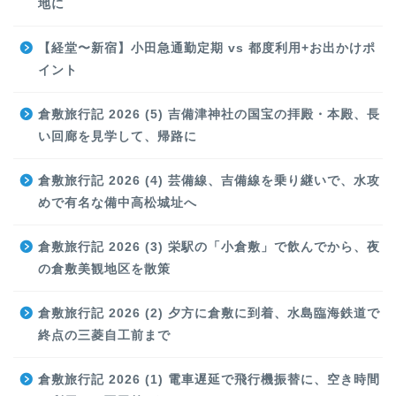
地に
【経堂〜新宿】小田急通勤定期 vs 都度利用+お出かけポ
イント
倉敷旅行記 2026 (5) 吉備津神社の国宝の拝殿・本殿、長
い回廊を見学して、帰路に
倉敷旅行記 2026 (4) 芸備線、吉備線を乗り継いで、水攻
めで有名な備中高松城址へ
倉敷旅行記 2026 (3) 栄駅の「小倉敷」で飲んでから、夜
の倉敷美観地区を散策
倉敷旅行記 2026 (2) 夕方に倉敷に到着、水島臨海鉄道で
終点の三菱自工前まで
倉敷旅行記 2026 (1) 電車遅延で飛行機振替に、空き時間