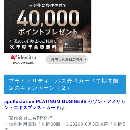
プライオリティ・パス最強カードで期間限
定のキャンペーン（２）
apollostation PLATINUM BUSINESS セゾン・アメリカ
ン・エキスプレス・カード
は、
・家族会員にもPP発行
・無料利用回数「年間30回」※2026年8月3日以降「年間5