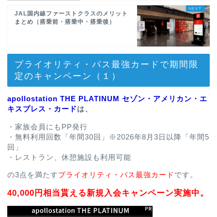
JAL国内線ファーストクラスのメリット
まとめ（搭乗前・搭乗中・搭乗後）
プライオリティ・パス最強カードで期間限
定のキャンペーン（１）
apollostation THE PLATINUM セゾン・アメリカン・エ
キスプレス・カード
は、
・家族会員にもPP発行
・無料利用回数「年間30回」※2026年8月3日以降「年間5
回」
・レストラン、休憩施設も利用可能
の3点を満たす
プライオリティ・パス最強カード
です。
40,000円相当貰える新規入会キャンペーン実施中。