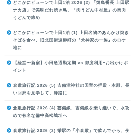
どこかにビューンで上田1泊 2026 (2) 「焼鳥番長 上田駅
ナカ店」で美味だれ焼き鳥、「肉うどん中村屋」の馬肉
うどんで締め
どこかにビューンで上田1泊 (1) 上田名物のあんかけ焼き
そばを食べ、旧北国街道柳町の『犬神家の一族』のロケ
地に
【経堂〜新宿】小田急通勤定期 vs 都度利用+お出かけポ
イント
倉敷旅行記 2026 (5) 吉備津神社の国宝の拝殿・本殿、長
い回廊を見学して、帰路に
倉敷旅行記 2026 (4) 芸備線、吉備線を乗り継いで、水攻
めで有名な備中高松城址へ
倉敷旅行記 2026 (3) 栄駅の「小倉敷」で飲んでから、夜