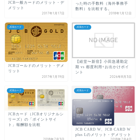
JCB一般カードのメリット・デ
った時の手数料（海外事務手
メリット
数料）を比較する。
2017年1月17日
2018年1月12日
JCBカード
JCBカード
【経堂〜新宿】小田急通勤定
JCBゴールドのメリット・デメ
期 vs 都度利用+お出かけポイ
リット
ント
2017年1月19日
2026年8月3日
JCBカード
JCBカード
JCBカード（JCBオリジナルシ
リーズ）の「ポイントサイ
ト」報酬額を比較
JCB CARD W、JCB CARD W
plus Lのメリット・デメリット
2018年7月3日
2018年7月4日