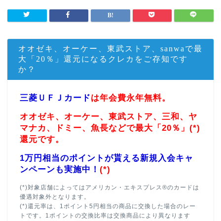
オオゼキ、オーケー、東武ストア、sanwaで最
大「20％」還元になるクレカをご存知です
か？
三菱ＵＦＪカード
は年会費永年無料。
オオゼキ、オーケー、東武ストア、三和、ヤ
マナカ、ドミー、魚長などで最大「20％」(*)
還元です。
1万円相当のポイントが貰える新規入会キャ
ンペーンも実施中！
(*)
(*)対象店舗によってはアメリカン・エキスプレス®のカードは
優遇対象外となります。
(*)還元率は、1ポイント5円相当の商品に交換した場合のレー
トです。1ポイントの交換比率は交換商品により異なります