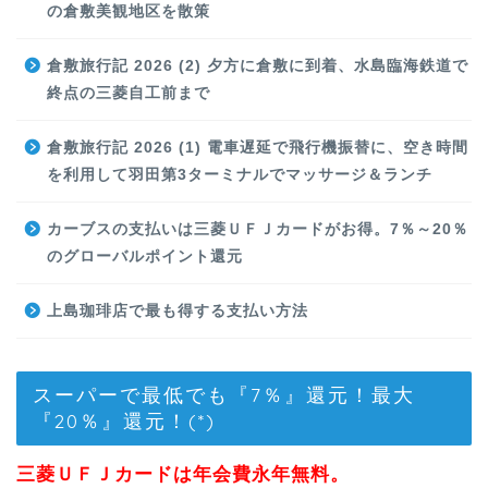
の倉敷美観地区を散策
倉敷旅行記 2026 (2) 夕方に倉敷に到着、水島臨海鉄道で
終点の三菱自工前まで
倉敷旅行記 2026 (1) 電車遅延で飛行機振替に、空き時間
を利用して羽田第3ターミナルでマッサージ＆ランチ
カーブスの支払いは三菱ＵＦＪカードがお得。7％～20％
のグローバルポイント還元
上島珈琲店で最も得する支払い方法
スーパーで最低でも『7％』還元！最大
『20％』還元！(*)
三菱ＵＦＪカードは年会費永年無料。