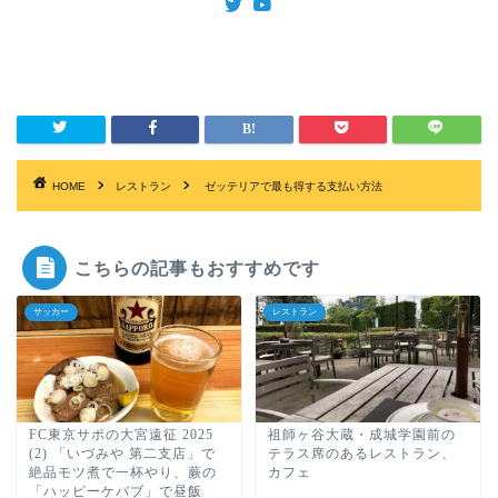
HOME
レストラン
ゼッテリアで最も得する支払い方法
こちらの記事もおすすめです
サッカー
レストラン
FC東京サポの大宮遠征 2025
祖師ヶ谷大蔵・成城学園前の
(2) 「いづみや 第二支店」で
テラス席のあるレストラン、
絶品モツ煮で一杯やり、蕨の
カフェ
「ハッピーケバブ」で昼飯