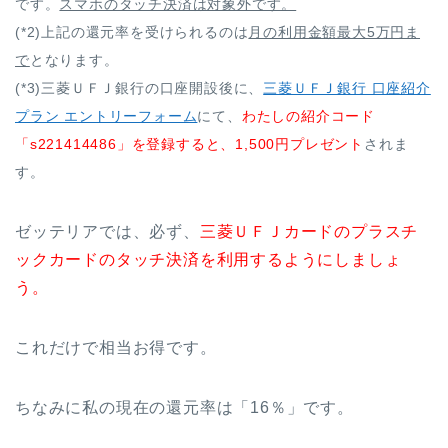
です。
スマホのタッチ決済は対象外です。
(*2)上記の還元率を受けられるのは
月の利用金額最大5万円ま
で
となります。
(*3)三菱ＵＦＪ銀行の口座開設後に、
三菱ＵＦＪ銀行 口座紹介
プラン エントリーフォーム
にて、
わたしの紹介コード
「s221414486」を登録すると、1,500円プレゼント
されま
す。
ゼッテリアでは、必ず、
三菱ＵＦＪカードのプラスチ
ックカードのタッチ決済を利用するようにしましょ
う。
これだけで相当お得です。
ちなみに私の現在の還元率は「16％」です。