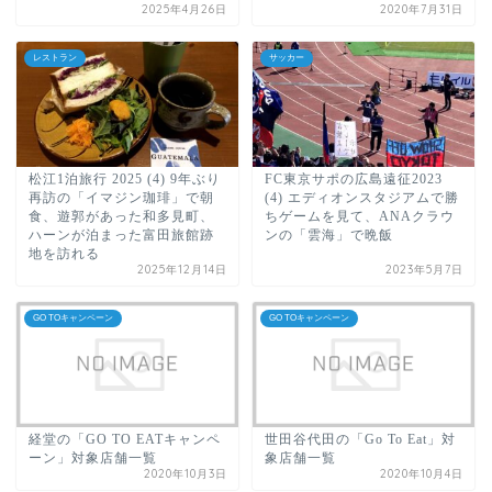
2025年4月26日
2020年7月31日
レストラン
サッカー
松江1泊旅行 2025 (4) 9年ぶり
FC東京サポの広島遠征2023
再訪の「イマジン珈琲」で朝
(4) エディオンスタジアムで勝
食、遊郭があった和多見町、
ちゲームを見て、ANAクラウ
ハーンが泊まった富田旅館跡
ンの「雲海」で晩飯
地を訪れる
2025年12月14日
2023年5月7日
GO TOキャンペーン
GO TOキャンペーン
経堂の「GO TO EATキャンペ
世田谷代田の「Go To Eat」対
ーン」対象店舗一覧
象店舗一覧
2020年10月3日
2020年10月4日