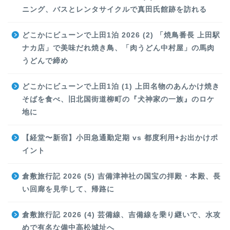
ニング、バスとレンタサイクルで真田氏館跡を訪れる
どこかにビューンで上田1泊 2026 (2) 「焼鳥番長 上田駅
ナカ店」で美味だれ焼き鳥、「肉うどん中村屋」の馬肉
うどんで締め
どこかにビューンで上田1泊 (1) 上田名物のあんかけ焼き
そばを食べ、旧北国街道柳町の『犬神家の一族』のロケ
地に
【経堂〜新宿】小田急通勤定期 vs 都度利用+お出かけポ
イント
倉敷旅行記 2026 (5) 吉備津神社の国宝の拝殿・本殿、長
い回廊を見学して、帰路に
倉敷旅行記 2026 (4) 芸備線、吉備線を乗り継いで、水攻
めで有名な備中高松城址へ