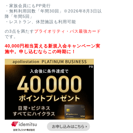
・家族会員にもPP発行
・無料利用回数「年間30回」※2026年8月3日以
降「年間5回」
・レストラン、休憩施設も利用可能
の3点を満たす
プライオリティ・パス最強カード
です。
40,000円相当貰える新規入会キャンペーン実
施中。申し込むならこの時期に！