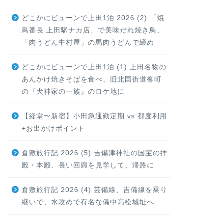
どこかにビューンで上田1泊 2026 (2) 「焼
鳥番長 上田駅ナカ店」で美味だれ焼き鳥、
「肉うどん中村屋」の馬肉うどんで締め
どこかにビューンで上田1泊 (1) 上田名物の
あんかけ焼きそばを食べ、旧北国街道柳町
の『犬神家の一族』のロケ地に
【経堂〜新宿】小田急通勤定期 vs 都度利用
+お出かけポイント
倉敷旅行記 2026 (5) 吉備津神社の国宝の拝
殿・本殿、長い回廊を見学して、帰路に
倉敷旅行記 2026 (4) 芸備線、吉備線を乗り
継いで、水攻めで有名な備中高松城址へ