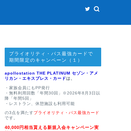
プライオリティ・パス最強カードで
期間限定のキャンペーン（１）
apollostation THE PLATINUM セゾン・アメ
リカン・エキスプレス・カード
は、
・家族会員にもPP発行
・無料利用回数「年間30回」※2026年8月3日以
降「年間5回」
・レストラン、休憩施設も利用可能
の3点を満たす
プライオリティ・パス最強カード
です。
40,000円相当貰える新規入会キャンペーン実