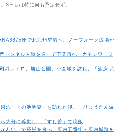
。3日目は特に何も予定せず。
 ANA3875便で北九州空港へ、ノーフォーク広場か
 関門トンネル人道を通って下関市へ、カモンワーフ
 門司港レトロ、勝山公園、小倉城を訪れ、「酒房 武
別府温泉の「血の池地獄」を訪れた後、「ひょうたん温
別府から大分に移動し、「すし善」で晩飯
「喫茶かわい」で昼飯を食べ、府内五番街・府内城跡を