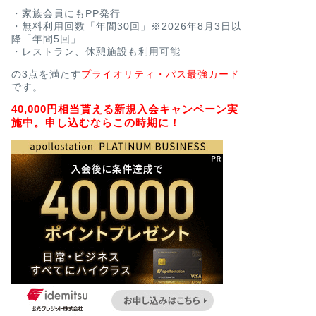
・家族会員にもPP発行
・無料利用回数「年間30回」※2026年8月3日以
降「年間5回」
・レストラン、休憩施設も利用可能
の3点を満たす
プライオリティ・パス最強カード
です。
40,000円相当貰える新規入会キャンペーン実
施中。申し込むならこの時期に！