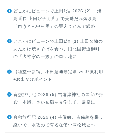
どこかにビューンで上田1泊 2026 (2) 「焼
鳥番長 上田駅ナカ店」で美味だれ焼き鳥、
「肉うどん中村屋」の馬肉うどんで締め
どこかにビューンで上田1泊 (1) 上田名物の
あんかけ焼きそばを食べ、旧北国街道柳町
の『犬神家の一族』のロケ地に
【経堂〜新宿】小田急通勤定期 vs 都度利用
+お出かけポイント
倉敷旅行記 2026 (5) 吉備津神社の国宝の拝
殿・本殿、長い回廊を見学して、帰路に
倉敷旅行記 2026 (4) 芸備線、吉備線を乗り
継いで、水攻めで有名な備中高松城址へ