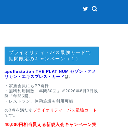
プライオリティ・パス最強カードで
期間限定のキャンペーン（１）
apollostation THE PLATINUM セゾン・アメ
リカン・エキスプレス・カード
は、
・家族会員にもPP発行
・無料利用回数「年間30回」※2026年8月3日以
降「年間5回」
・レストラン、休憩施設も利用可能
の3点を満たす
プライオリティ・パス最強カード
です。
40,000円相当貰える新規入会キャンペーン実