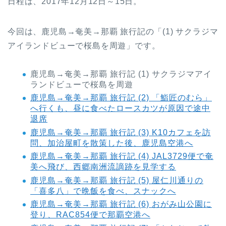
日程は、2017年12月12日～15日。
今回は、鹿児島→奄美→那覇 旅行記の「(1) サクラジマ
アイランドビューで桜島を周遊」です。
鹿児島→奄美→那覇 旅行記 (1) サクラジマアイ
ランドビューで桜島を周遊
鹿児島→奄美→那覇 旅行記 (2) 「鮨匠のむら」
へ行くも、昼に食べたロースカツが原因で途中
退席
鹿児島→奄美→那覇 旅行記 (3) K10カフェを訪
問、加治屋町を散策した後、鹿児島空港へ
鹿児島→奄美→那覇 旅行記 (4) JAL3729便で奄
美へ飛び、西郷南洲流謫跡を見学する
鹿児島→奄美→那覇 旅行記 (5) 屋仁川通りの
「喜多八」で晩飯を食べ、スナックへ
鹿児島→奄美→那覇 旅行記 (6) おがみ山公園に
登り、RAC854便で那覇空港へ