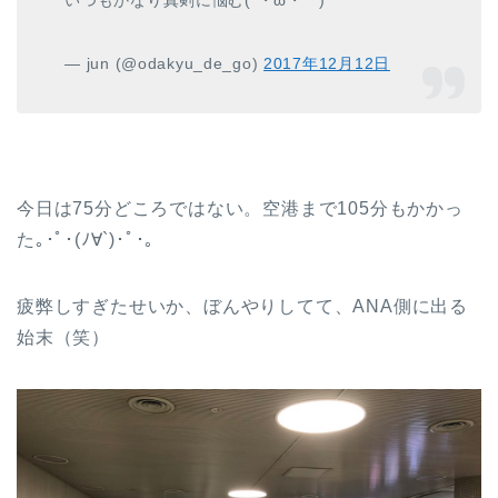
— jun (@odakyu_de_go)
2017年12月12日
今日は75分どころではない。空港まで105分もかかっ
た｡･ﾟ･(ﾉ∀`)･ﾟ･｡
疲弊しすぎたせいか、ぼんやりしてて、ANA側に出る
始末（笑）