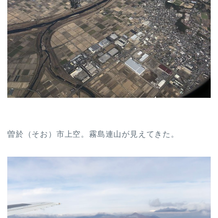
曽於（そお）市上空。霧島連山が見えてきた。