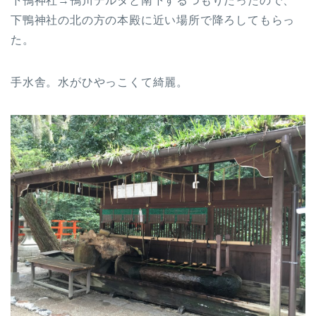
下鴨神社→鴨川デルタと南下するつもりだったので、
下鴨神社の北の方の本殿に近い場所で降ろしてもらっ
た。
手水舎。水がひやっこくて綺麗。