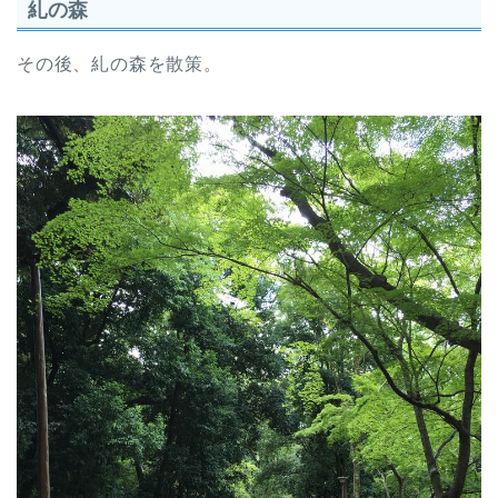
糺の森
その後、糺の森を散策。