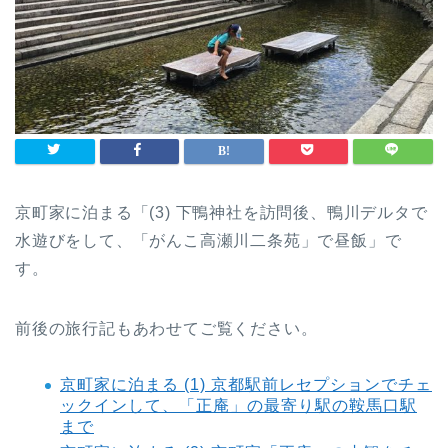
京町家に泊まる「(3) 下鴨神社を訪問後、鴨川デルタで
水遊びをして、「がんこ高瀬川二条苑」で昼飯」で
す。
前後の旅行記もあわせてご覧ください。
京町家に泊まる (1) 京都駅前レセプションでチェ
ックインして、「正庵」の最寄り駅の鞍馬口駅
まで