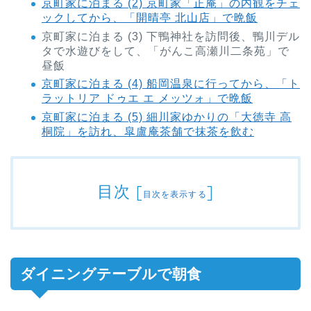
京町家に泊まる (2) 京町家「正庵」の内観をチェ
ックしてから、「開晴亭 北山店」で晩飯
京町家に泊まる (3) 下鴨神社を訪問後、鴨川デル
タで水遊びをして、「がんこ高瀬川二条苑」で
昼飯
京町家に泊まる (4) 船岡温泉に行ってから、「ト
ラットリア ドゥエ エ メッツォ」で晩飯
京町家に泊まる (5) 細川家ゆかりの「大徳寺 高
桐院」を訪れ、皐盧庵茶舗で抹茶を飲む
目次
[
]
目次を表示する
ダイニングテーブルで朝食