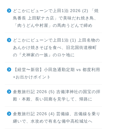
どこかにビューンで上田1泊 2026 (2) 「焼
鳥番長 上田駅ナカ店」で美味だれ焼き鳥、
「肉うどん中村屋」の馬肉うどんで締め
どこかにビューンで上田1泊 (1) 上田名物の
あんかけ焼きそばを食べ、旧北国街道柳町
の『犬神家の一族』のロケ地に
【経堂〜新宿】小田急通勤定期 vs 都度利用
+お出かけポイント
倉敷旅行記 2026 (5) 吉備津神社の国宝の拝
殿・本殿、長い回廊を見学して、帰路に
倉敷旅行記 2026 (4) 芸備線、吉備線を乗り
継いで、水攻めで有名な備中高松城址へ