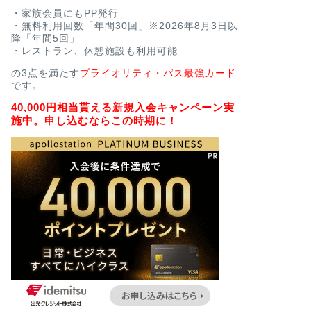
・家族会員にもPP発行
・無料利用回数「年間30回」※2026年8月3日以
降「年間5回」
・レストラン、休憩施設も利用可能
の3点を満たす
プライオリティ・パス最強カード
です。
40,000円相当貰える新規入会キャンペーン実
施中。申し込むならこの時期に！