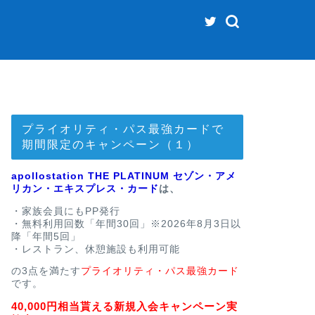
プライオリティ・パス最強カードで
期間限定のキャンペーン（１）
apollostation THE PLATINUM セゾン・アメ
リカン・エキスプレス・カード
は、
・家族会員にもPP発行
・無料利用回数「年間30回」※2026年8月3日以
降「年間5回」
・レストラン、休憩施設も利用可能
の3点を満たす
プライオリティ・パス最強カード
です。
40,000円相当貰える新規入会キャンペーン実