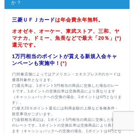
か？
三菱ＵＦＪカード
は年会費永年無料。
オオゼキ、オーケー、東武ストア、三和、ヤ
マナカ、ドミー、魚長などで最大「20％」(*)
還元です。
1万円相当のポイントが貰える新規入会キャ
ンペーンも実施中！
(*)
(*)対象店舗によってはアメリカン・エキスプレス®のカードは
優遇対象外となります。
(*)還元率は、1ポイント5円相当の商品に交換した場合のレー
トです。1ポイントの交換比率は交換商品により異なります
（キャッシュバックへの交換の場合、1ポイントは4円となりま
す）。
(*)最大20％ポイント還元には利用金額の上限など各種条件・
留意事項がございます。
(*)金額相当表記は、1ポイント5円相当の商品に交換した場合
のレートです。1ポイントの交換比率は交換商品により異なり
ます（キャッシュバックへの交換の場合、1ポイントは4円とな