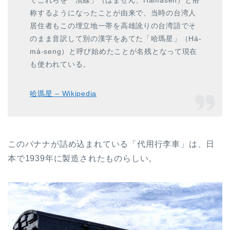
称するようになったことが由来で、当時の台湾人
居住者もこの埋立地一帯を高雄訛りの台湾語でそ
のまま音訳して別の漢字をあてた「哈瑪星」（Há-
má-seng）と呼び始めたことが名残となって現在
も使われている。
哈瑪星 – Wikipedia
このバナナが詰め込まれている「代用行李車」は、日
本で1939年に製造されたものらしい。