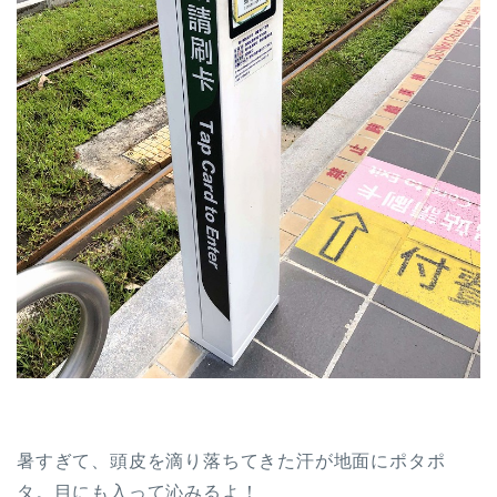
暑すぎて、頭皮を滴り落ちてきた汗が地面にポタポ
タ。目にも入って沁みるよ！