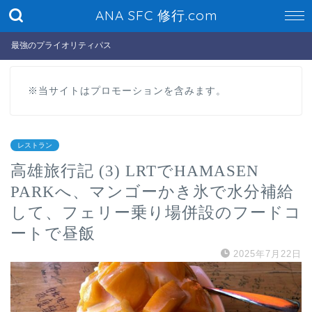
ANA SFC 修行.com
最強のプライオリティパス
※当サイトはプロモーションを含みます。
レストラン
高雄旅行記 (3) LRTでHAMASEN
PARKへ、マンゴーかき氷で水分補給
して、フェリー乗り場併設のフードコ
ートで昼飯
2025年7月22日