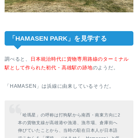
「HAMASEN PARK」を見学する
調べると、
日本統治時代に貨物専用路線のターミナル
駅として作られた初代・高雄駅の跡地
のようだ。
「HAMASEN」は浜線に由来しているそうだ。
「哈瑪星」の呼称は打狗駅から南西・南東方向に2
本の貨物支線が高雄港や漁港、漁市場、倉庫街へ
伸びていたことから、当時の駐在日本人が日本語
でこれらを「濱線」（はません、Hamasen）と俗