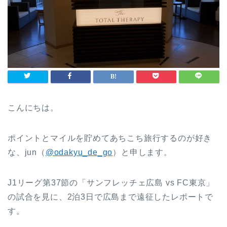
こんにちは。
ポイントとマイルを貯めてあちこち旅行するのが好き
な、jun（
@odakyu_de_go
）と申します。
J1リーグ第37節の「サンフレッチェ広島 vs FC東京」
の試合を見に、2泊3日で広島まで遠征したレポートで
す。