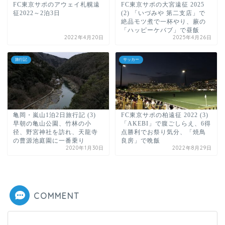
FC東京サポのアウェイ札幌遠
FC東京サポの大宮遠征 2025
征2022～2泊3日
(2) 「いづみや 第二支店」で
絶品モツ煮で一杯やり、蕨の
「ハッピーケバブ」で昼飯
2022年4月20日
2025年4月26日
旅行記
サッカー
亀岡・嵐山1泊2日旅行記 (3)
FC東京サポの柏遠征 2022 (3)
早朝の亀山公園、竹林の小
「AKEBI」で腹ごしらえ、6得
径、野宮神社を訪れ、天龍寺
点勝利でお祭り気分、「焼鳥
の曹源池庭園に一番乗り
良房」で晩飯
2020年1月30日
2022年8月29日
COMMENT