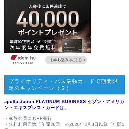
プライオリティ・パス最強カードで期間限
定のキャンペーン（２）
apollostation PLATINUM BUSINESS セゾン・アメリカ
ン・エキスプレス・カード
は、
・家族会員にもPP発行
・無料利用回数「年間30回」※2026年8月3日以降「年間5