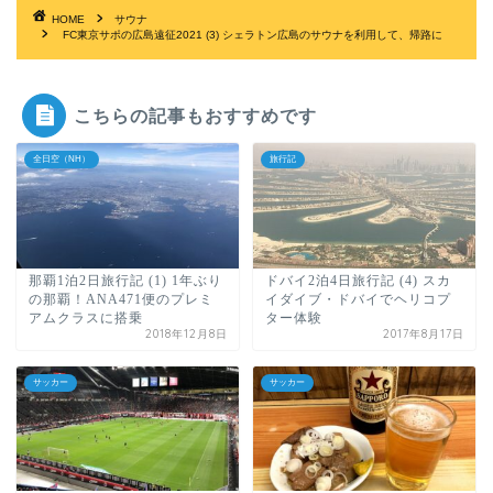
HOME
サウナ
FC東京サポの広島遠征2021 (3) シェラトン広島のサウナを利用して、帰路に
こちらの記事もおすすめです
全日空（NH）
旅行記
那覇1泊2日旅行記 (1) 1年ぶり
ドバイ2泊4日旅行記 (4) スカ
の那覇！ANA471便のプレミ
イダイブ・ドバイでヘリコプ
アムクラスに搭乗
ター体験
2018年12月8日
2017年8月17日
サッカー
サッカー