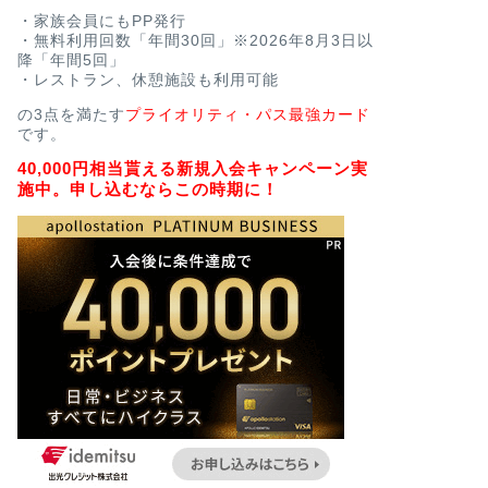
・家族会員にもPP発行
・無料利用回数「年間30回」※2026年8月3日以
降「年間5回」
・レストラン、休憩施設も利用可能
の3点を満たす
プライオリティ・パス最強カード
です。
40,000円相当貰える新規入会キャンペーン実
施中。申し込むならこの時期に！