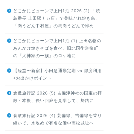
どこかにビューンで上田1泊 2026 (2) 「焼
鳥番長 上田駅ナカ店」で美味だれ焼き鳥、
「肉うどん中村屋」の馬肉うどんで締め
どこかにビューンで上田1泊 (1) 上田名物の
あんかけ焼きそばを食べ、旧北国街道柳町
の『犬神家の一族』のロケ地に
【経堂〜新宿】小田急通勤定期 vs 都度利用
+お出かけポイント
倉敷旅行記 2026 (5) 吉備津神社の国宝の拝
殿・本殿、長い回廊を見学して、帰路に
倉敷旅行記 2026 (4) 芸備線、吉備線を乗り
継いで、水攻めで有名な備中高松城址へ