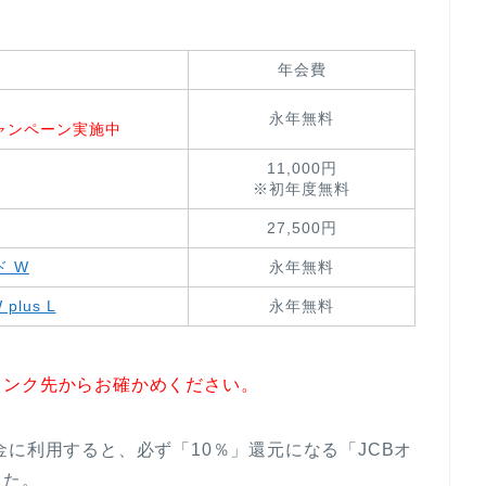
年会費
永年無料
キャンペーン実施中
11,000円
※初年度無料
27,500円
ド W
永年無料
plus L
永年無料
リンク先からお確かめください。
金に利用すると、必ず「10％」還元になる「JCBオ
した。