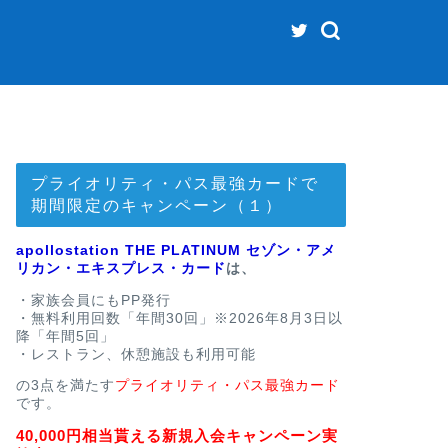
プライオリティ・パス最強カードで
期間限定のキャンペーン（１）
apollostation THE PLATINUM セゾン・アメ
リカン・エキスプレス・カード
は、
・家族会員にもPP発行
・無料利用回数「年間30回」※2026年8月3日以
降「年間5回」
・レストラン、休憩施設も利用可能
の3点を満たす
プライオリティ・パス最強カード
です。
40,000円相当貰える新規入会キャンペーン実