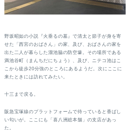
野坂昭如の小説『火垂るの墓』で清太と節子が身を寄
せた「西宮のおばさん」の家、及び、おばさんの家を
出た二人が暮らした溜池脇の防空壕。その場所である
満池谷町（まんちだにちょう）、及び、ニテコ池はこ
こから徒歩20分強のところにあるようだ。次にここに
来たときには訪れてみたい。
十三まで戻る。
阪急宝塚線のプラットフォームで待っていると香ばし
い匂いが。ここにも「喜八洲総本舗」の支店があっ
た。