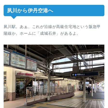
夙川から伊丹空港へ
夙川駅。あぁ、これが沿線が高級住宅地という阪急甲
陽線か。ホームに「成城石井」があるよ。