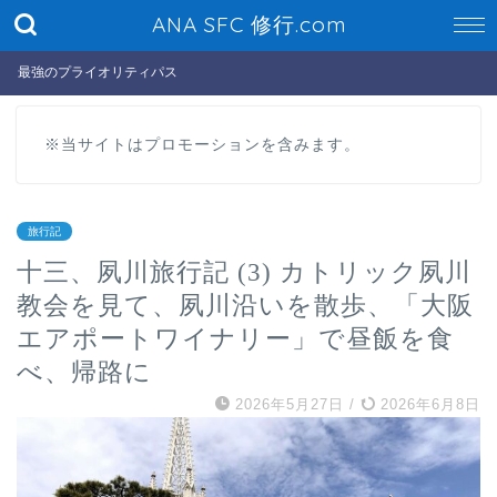
ANA SFC 修行.com
最強のプライオリティパス
※当サイトはプロモーションを含みます。
旅行記
十三、夙川旅行記 (3) カトリック夙川
教会を見て、夙川沿いを散歩、「大阪
エアポートワイナリー」で昼飯を食
べ、帰路に
2026年5月27日
/
2026年6月8日