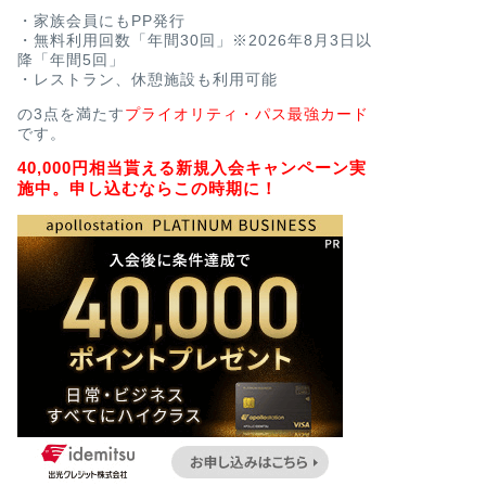
・家族会員にもPP発行
・無料利用回数「年間30回」※2026年8月3日以
降「年間5回」
・レストラン、休憩施設も利用可能
の3点を満たす
プライオリティ・パス最強カード
です。
40,000円相当貰える新規入会キャンペーン実
施中。申し込むならこの時期に！