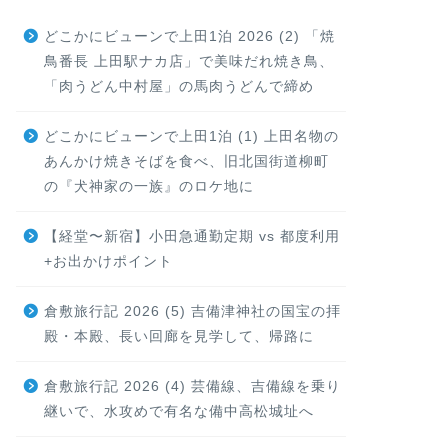
どこかにビューンで上田1泊 2026 (2) 「焼
鳥番長 上田駅ナカ店」で美味だれ焼き鳥、
「肉うどん中村屋」の馬肉うどんで締め
どこかにビューンで上田1泊 (1) 上田名物の
あんかけ焼きそばを食べ、旧北国街道柳町
の『犬神家の一族』のロケ地に
【経堂〜新宿】小田急通勤定期 vs 都度利用
+お出かけポイント
倉敷旅行記 2026 (5) 吉備津神社の国宝の拝
殿・本殿、長い回廊を見学して、帰路に
倉敷旅行記 2026 (4) 芸備線、吉備線を乗り
継いで、水攻めで有名な備中高松城址へ