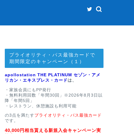
プライオリティ・パス最強カードで
期間限定のキャンペーン（１）
apollostation THE PLATINUM セゾン・アメ
リカン・エキスプレス・カード
は、
・家族会員にもPP発行
・無料利用回数「年間30回」※2026年8月3日以
降「年間5回」
・レストラン、休憩施設も利用可能
の3点を満たす
プライオリティ・パス最強カード
です。
40,000円相当貰える新規入会キャンペーン実