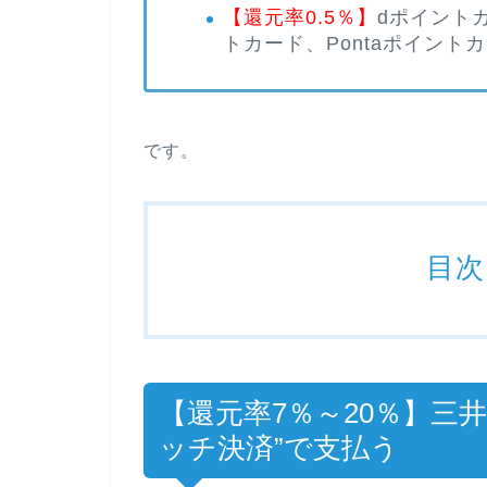
【還元率0.5％】
dポイントカ
トカード、Pontaポイント
です。
目次
【還元率7％～20％】三
ッチ決済”で支払う